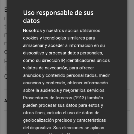
El programa de recompra finalizará como
Uso responsable de sus
máximo el 31 de diciembre de 2026 y, en
datos
todo caso, cuando se alcance el importe
Nosotros y nuestros socios utilizamos
monetario máximo o se adquiera el número
cookies y tecnologías similares para
máximo de acciones que constituyen su
almacenar y acceder a información en su
objeto. Las adquisiciones bajo este
dispositivo y procesar datos personales,
programa de recompra podrán efectuarse
como su dirección IP, identificadores únicos
tanto en el Mercado Continuo como en
y datos de navegación, para ofrecer
anuncios y contenido personalizados, medir
CBOE DXE.
anuncios y contenido, obtener información
sobre la audiencia y mejorar los servicios.
Proveedores de terceros (1913)
también
ARCHIVADO EN
BANCO SABADELL
pueden procesar sus datos para estos y
otros fines, incluido el uso de datos de
geolocalización precisos y características
del dispositivo. Sus elecciones se aplican