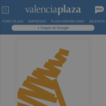
FORO PLAZA
EMPRESAS
PLAZA INMOBILIARIA
VALÈNCIA
+ Seguir en Google