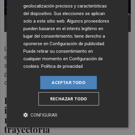
geolocalización precisos y características
del dispositivo. Sus elecciones se aplican
La Infanta Elena felicita al Colegio por su
solo a este sitio web. Algunos proveedores
Centenario -
pueden basarse en el interés legítimo en
lugar del consentimiento; tiene derecho a
oponerse en
Configuración de publicidad
.
La tarde dejó además una visita muy
Puede retirar su consentimiento en
especial: la de Infanta
Elena de Borbón
, que
cualquier momento en
Configuración de
se acercó al stand del Colegio para felicitar
cookies
.
Política de privacidad
personalmente a la institución por la
celebración de su centenario.
ACEPTAR TODO
El segundo día: vocación
RECHAZAR TODO
internacional y
CONFIGURAR
reconocimiento a la
trayectoria