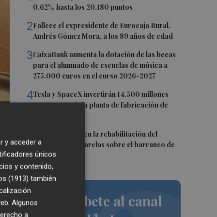
0,62%, hasta los 20.180 puntos
2
Fallece el expresidente de Eurocaja Rural,
Andrés Gómez Mora, a los 89 años de edad
3
CaixaBank aumenta la dotación de las becas
para el alumnado de escuelas de música a
275.000 euros en el curso 2026-2027
4
Tesla y SpaceX invertirán 14.500 millones
para construir la planta de fabricación de
chips Terafab
5
L'Eliana avanza en la rehabilitación del
r y acceder a
puente y las pasarelas sobre el barranco de
tificadores únicos
Mandor
cios y contenido,
os (1913)
también
calización
Suscríbete al canal
 web. Algunos
derecho a