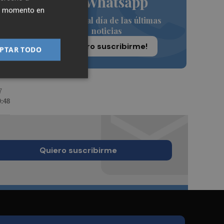
de Whatsapp
ier momento en
Siempre al día de las últimas
noticias
¡Quiero suscribirme!
PTAR TODO
7
9:48
Quiero suscribirme