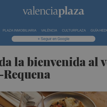
PLAZA INMOBILIARIA
VALÈNCIA
CULTURPLAZA
GUÍA HED
+ Seguir en Google
a la bienvenida al 
l-Requena