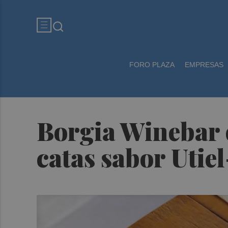
FORO PLAZA
EMPRESAS
Borgia Winebar d
catas sabor Utie