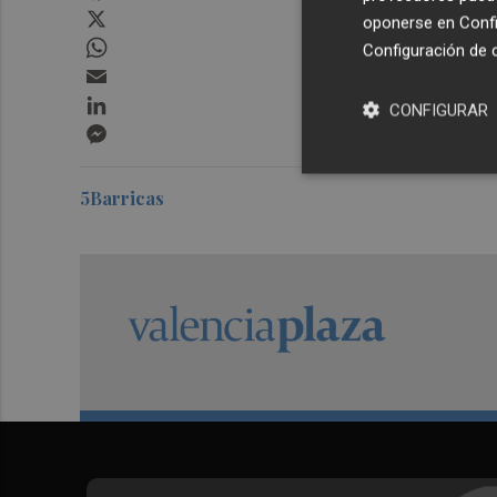
X
oponerse en
Confi
WhatsApp
Configuración de 
Email
LinkedIn
CONFIGURAR
Messenger
5Barricas