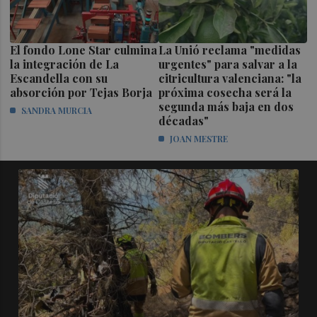
El fondo Lone Star culmina
La Unió reclama "medidas
la integración de La
urgentes" para salvar a la
Escandella con su
citricultura valenciana: "la
absorción por Tejas Borja
próxima cosecha será la
segunda más baja en dos
SANDRA MURCIA
décadas"
JOAN MESTRE