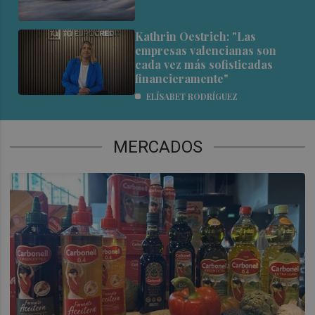
Kathrin Oestrich: "Las
empresas valencianas son
cada vez más sofisticadas
financieramente"
ELÍSABET RODRÍGUEZ
MERCADOS