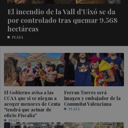
El incendio de la Vall d'Uixó se da
por controlado tras quemar 9.568
hectáreas
PLAZA
El Gobierno avisa a las
Ferran Torres será
CCAA que si se niegan a
imagen y embajador de la
acoger menores de Ceuta
Comunitat Valenciana
"tendrá que actuar de
PLAZA
oficio Fiscalía"
PLAZA