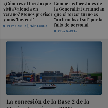
¿Cómo es el turista que
Bomberos forestales de
visita València en
la Generalitat denuncian
verano? Menos previsor
que el tercer turno es
y más 'low cost'
"un brindis al sol" por la
falta de personal
PEPA GARCIA | JESÚS LORDA
PEPA GARCIA
La concesión de la Base 2 de la