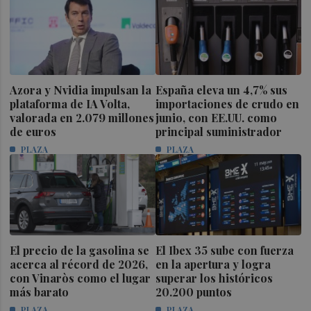
Azora y Nvidia impulsan la
España eleva un 4,7% sus
plataforma de IA Volta,
importaciones de crudo en
valorada en 2.079 millones
junio, con EE.UU. como
de euros
principal suministrador
PLAZA
PLAZA
El precio de la gasolina se
El Ibex 35 sube con fuerza
acerca al récord de 2026,
en la apertura y logra
con Vinaròs como el lugar
superar los históricos
más barato
20.200 puntos
PLAZA
PLAZA