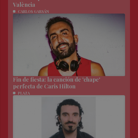
València
CARLOS GARSÁN
Fin de fiesta: la canción de 'chape'
perfecta de Caris Hilton
PLAZA