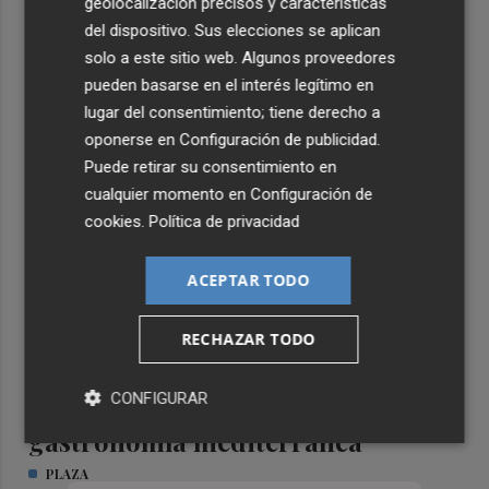
geolocalización precisos y características
del dispositivo. Sus elecciones se aplican
solo a este sitio web. Algunos proveedores
pueden basarse en el interés legítimo en
TIERRA DE EMPRESAS
lugar del consentimiento; tiene derecho a
oponerse en
Configuración de publicidad
.
Puede retirar su consentimiento en
cualquier momento en
Configuración de
cookies
.
Política de privacidad
ACEPTAR TODO
RECHAZAR TODO
CONFIGURAR
Formar el talento que impulsa la
gastronomía mediterránea
PLAZA