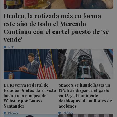
Deoleo, la cotizada más en forma
este año de todo el Mercado
Continuo con el cartel puesto de 'se
vende'
A. T.
La Reserva Federal de
SpaceX se hunde hasta un
Estados Unidos da su visto
12% tras disparar el gasto
bueno a la compra de
en IA y el inminente
Webster por Banco
desbloqueo de millones de
Santander
acciones
PLAZA
PLAZA