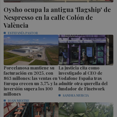
Oysho ocupa la antigua 'flagship' de
Nespresso en la calle Colón de
València
ESTEFANÍA PASTOR
Porcelanosa mantiene su
La justicia cita como
facturación en 2025, con
investigado al CEO de
863 millones: las ventas en
Vodafone España tras
Europa crecen un 3,7% y la
admitir otra querella del
inversión supera los 100
fundador de Finetwork
millones
SANDRA MURCIA
JOAN MESTRE