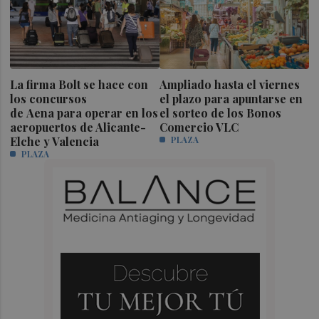
La firma Bolt se hace con
Ampliado hasta el viernes
los concursos
el plazo para apuntarse en
de Aena para operar en los
el sorteo de los Bonos
aeropuertos de Alicante-
Comercio VLC
Elche y Valencia
PLAZA
PLAZA