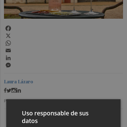
Facebook
X
WhatsApp
Email
LinkedIn
Messenger
Laura Lázaro
Publicado: 19/06/2025 ·
17:21
Últimas Noticias
Uso responsable de sus
datos
1
Una batea clochinera se hunde y otra sufre daños en un