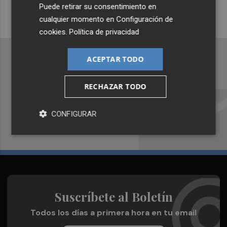
¡Quiero suscribirme!
Puede retirar su consentimiento en
cualquier momento en
Configuración de
cookies
.
Política de privacidad
ACEPTAR TODO
Recibe toda la actualidad de
RECHAZAR TODO
Valencia Plaza en tu correo
CONFIGURAR
Quiero suscribirme
Suscríbete al Boletín
Todos los días a primera hora en tu email