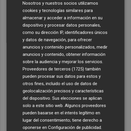
incidente con un buque en el puerto de Valencia
Nosotros y nuestros socios utilizamos
cookies y tecnologías similares para
2
El Ibex 35 cierra en 20.057 puntos, un 0,17% más
almacenar y acceder a información en su
dispositivo y procesar datos personales,
3
El PSPV ultima su particular 'All Stars' para la
como su dirección IP, identificadores únicos
Conferencia Política de Alicante
y datos de navegación, para ofrecer
anuncios y contenido personalizados, medir
4
El Ayuntamiento de València inicia la reforma de la
anuncios y contenido, obtener información
Escuela Infantil Municipal Pardalets e instalará aire
sobre la audiencia y mejorar los servicios.
acondicionado
Proveedores de terceros (1725)
también
5
València prepara un operativo especial de limpieza en
pueden procesar sus datos para estos y
playas y el punto de observación para el eclipse solar
otros fines, incluido el uso de datos de
geolocalización precisos y características
del dispositivo. Sus elecciones se aplican
Suscríbete al canal de
solo a este sitio web. Algunos proveedores
Whatsapp
pueden basarse en el interés legítimo en
lugar del consentimiento; tiene derecho a
Siempre al día de las últimas noticias
oponerse en
Configuración de publicidad
.