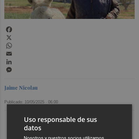
Facebook
X
WhatsApp
Email
LinkedIn
Messenger
Jaime Nicolau
Publicado: 10/05/2025 ·
06:00
Últimas Noticias
Uso responsable de sus
1
datos
El Ibex 35 aprieta motores y sube otro 0,62%, hasta los
20.180 puntos
Nosotros y nuestros socios utilizamos