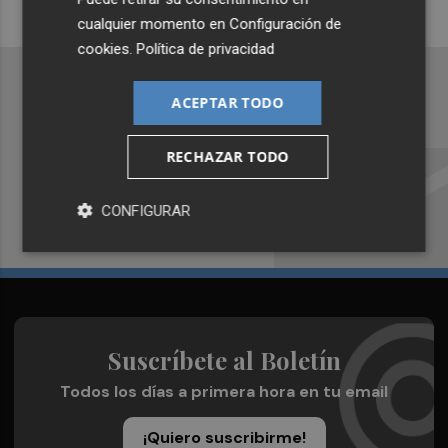
cualquier momento en
Configuración de
cookies
.
Política de privacidad
ACEPTAR TODO
Recibe toda la actualidad de
RECHAZAR TODO
Valencia Plaza en tu correo
CONFIGURAR
Quiero suscribirme
Suscríbete al Boletín
Todos los días a primera hora en tu email
¡Quiero suscribirme!