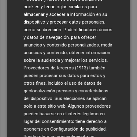
2
Fallece el expresidente de Eurocaja Rural, Andrés
cookies y tecnologías similares para
Gómez Mora, a los 89 años de edad
almacenar y acceder a información en su
dispositivo y procesar datos personales,
3
CaixaBank aumenta la dotación de las becas para el
como su dirección IP, identificadores únicos
alumnado de escuelas de música a 275.000 euros en el
y datos de navegación, para ofrecer
curso 2026-2027
anuncios y contenido personalizados, medir
4
Tesla y SpaceX invertirán 14.500 millones para
anuncios y contenido, obtener información
construir la planta de fabricación de chips Terafab
sobre la audiencia y mejorar los servicios.
5
Proveedores de terceros (1913)
también
L'Eliana avanza en la rehabilitación del puente y las
pasarelas sobre el barranco de Mandor
pueden procesar sus datos para estos y
otros fines, incluido el uso de datos de
geolocalización precisos y características
Suscríbete al canal de
del dispositivo. Sus elecciones se aplican
solo a este sitio web. Algunos proveedores
Whatsapp
pueden basarse en el interés legítimo en
Siempre al día de las últimas noticias
lugar del consentimiento; tiene derecho a
oponerse en
Configuración de publicidad
.
¡Quiero suscribirme!
Puede retirar su consentimiento en