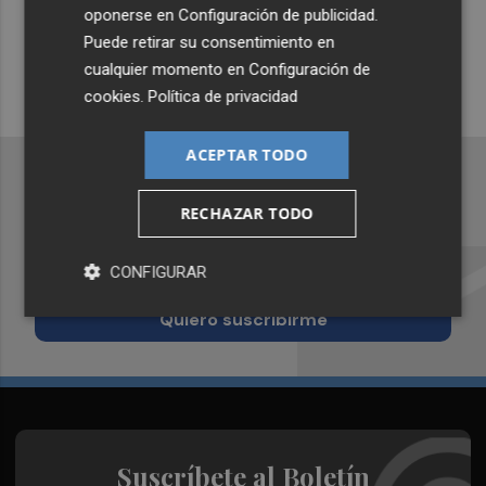
oponerse en
Configuración de publicidad
.
Siempre al día de las últimas noticias
Puede retirar su consentimiento en
¡Quiero suscribirme!
cualquier momento en
Configuración de
cookies
.
Política de privacidad
ACEPTAR TODO
RECHAZAR TODO
Recibe toda la actualidad de
CONFIGURAR
Valencia Plaza en tu correo
Quiero suscribirme
Suscríbete al Boletín