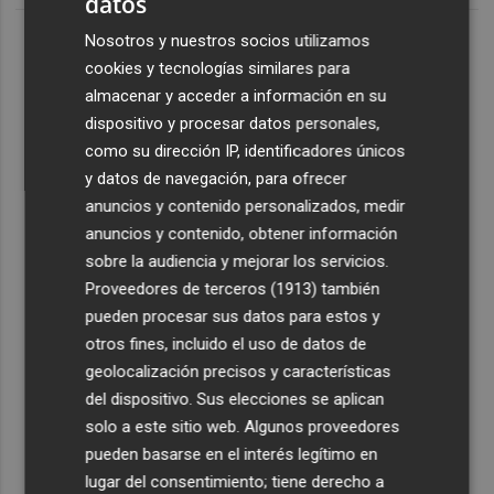
datos
Últimas Noticias
Nosotros y nuestros socios utilizamos
1
cookies y tecnologías similares para
El Ayuntamiento finaliza el mantenimiento del Pont de
l'Assut de l'Or para reforzar la seguridad
almacenar y acceder a información en su
dispositivo y procesar datos personales,
2
El incendio forestal de Aras de los Olmos (Valencia) está
como su dirección IP, identificadores únicos
controlado
y datos de navegación, para ofrecer
3
El Ibex 35 abre a la baja (-0,1%) y peligra la cota de los
anuncios y contenido personalizados, medir
20.100 puntos, con el petróleo al alza
anuncios y contenido, obtener información
sobre la audiencia y mejorar los servicios.
4
El PSPV traslada a Conselleria el "abandono" de la
Proveedores de terceros (1913)
también
Alquería Félix por parte del Ayuntamiento de València
pueden procesar sus datos para estos y
5
La Generalitat destina 2,5 millones a facilitar la
otros fines, incluido el uso de datos de
reducción del consumo energético en las empresas
geolocalización precisos y características
del dispositivo. Sus elecciones se aplican
solo a este sitio web. Algunos proveedores
Suscríbete al canal de
pueden basarse en el interés legítimo en
Whatsapp
lugar del consentimiento; tiene derecho a