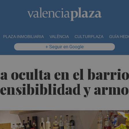
PLAZA INMOBILIARIA
VALÈNCIA
CULTURPLAZA
GUÍA HED
+ Seguir en Google
 oculta en el barrio
sensibiblidad y arm