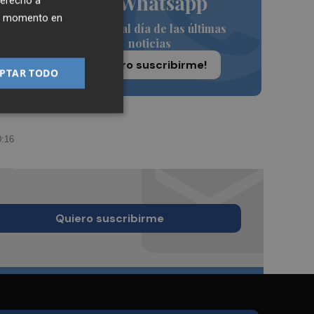
de Whatsapp
derecho a
ier momento en
Siempre al día de las últimas
noticias
¡Quiero suscribirme!
PTAR TODO
0:16
Quiero suscribirme