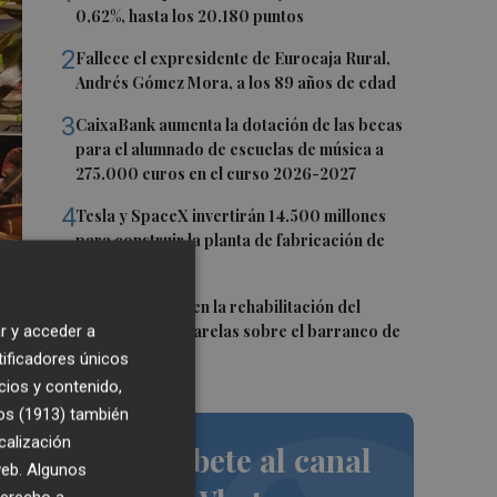
0,62%, hasta los 20.180 puntos
2
Fallece el expresidente de Eurocaja Rural,
Andrés Gómez Mora, a los 89 años de edad
3
CaixaBank aumenta la dotación de las becas
para el alumnado de escuelas de música a
275.000 euros en el curso 2026-2027
4
Tesla y SpaceX invertirán 14.500 millones
para construir la planta de fabricación de
chips Terafab
5
L'Eliana avanza en la rehabilitación del
puente y las pasarelas sobre el barranco de
r y acceder a
Mandor
tificadores únicos
cios y contenido,
os (1913)
también
calización
Suscríbete al canal
 web. Algunos