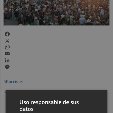
Facebook
X
WhatsApp
Email
LinkedIn
Messenger
5Barricas
Publicado: 10/07/2025 ·
19:25
Uso responsable de sus
Últimas Noticias
datos