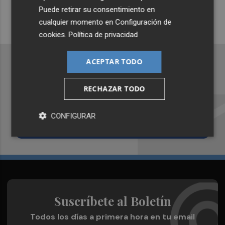
¡Quiero suscribirme!
Puede retirar su consentimiento en
cualquier momento en
Configuración de
cookies
.
Política de privacidad
ACEPTAR TODO
RECHAZAR TODO
Recibe toda la actualidad de
Valencia Plaza en tu correo
CONFIGURAR
Quiero suscribirme
Suscríbete al Boletín
Todos los días a primera hora en tu email