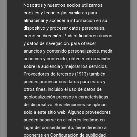
1
El homenaje a Ferran Torres en Foios, en imágenes
Nosotros y nuestros socios utilizamos
cookies y tecnologías similares para
2
Ferran Torres, recibido con un baño de masas en su
almacenar y acceder a información en su
pueblo: "Allá donde voy siempre digo que soy de Foios"
dispositivo y procesar datos personales,
como su dirección IP, identificadores únicos
3
El Ibex 35 sube un 2% la primera semana de agosto tras
y datos de navegación, para ofrecer
conquistar los históricos 20.000 puntos
anuncios y contenido personalizados, medir
4
¿El Pacífico puede esperar?
anuncios y contenido, obtener información
sobre la audiencia y mejorar los servicios.
5
El TARC obliga a València a readmitir a la empresa
Proveedores de terceros (1913)
también
excluida y reanuda el concurso para comprar un furgón
pueden procesar sus datos para estos y
policial
otros fines, incluido el uso de datos de
geolocalización precisos y características
del dispositivo. Sus elecciones se aplican
Suscríbete al canal de
solo a este sitio web. Algunos proveedores
pueden basarse en el interés legítimo en
Whatsapp
lugar del consentimiento; tiene derecho a
Siempre al día de las últimas noticias
oponerse en
Configuración de publicidad
.