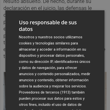
resultó absuelto. De hecho, durante su
declaración en el juicio, las defensas le
cuestionaron sobre la posibilidad de que él
Uso responsable de sus
pudiese haber actuado con la emisión de
datos
ese informe condicionado por su
procesamiento por una causa similar. Y el
Nosotros y nuestros socios utilizamos
técnico señaló que más bien actuó "por la
cookies y tecnologías similares para
experiencia acumulada" durante sus años de
almacenar y acceder a información en su
dispositivo y procesar datos personales,
trayectoria en el puesto.
como su dirección IP, identificadores únicos
y datos de navegación, para ofrecer
anuncios y contenido personalizados, medir
anuncios y contenido, obtener información
sobre la audiencia y mejorar los servicios.
Proveedores de terceros (1913)
también
pueden procesar sus datos para estos y
otros fines, incluido el uso de datos de