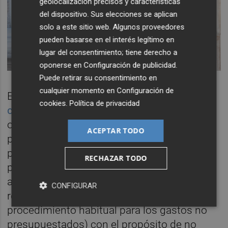
geolocalización precisos y características
del dispositivo. Sus elecciones se aplican
solo a este sitio web. Algunos proveedores
pueden basarse en el interés legítimo en
lugar del consentimiento; tiene derecho a
oponerse en
Configuración de publicidad
.
Puede retirar su consentimiento en
cualquier momento en
Configuración de
Ese informe de Agulló (
que fue relegado
cookies
.
Política de privacidad
cuando trascendieron las anomalías
) motivó
otro con conclusiones similares elaborado
ACEPTAR TODO
por el interventor municipal, lo que llevó a
paralizar el pago de las 25 facturas por el
RECHAZAR TODO
procedimiento ordinario para proceder a
abonarlas bajo la fórmula del
CONFIGURAR
reconocimiento extrajudicial de crédito (el
procedimiento habitual para los gastos no
presupuestados) con el propósito de no