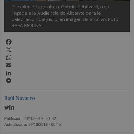
El exalcalde socialista, Gabriel Echávarri, a su
llegada a la Audiencia de Alicante para la
celebración del juicio, en imagen de archivo. Foto:
RAFA MOLINA
Facebook
X
WhatsApp
Email
LinkedIn
Messenger
Raúl Navarro
Publicado: 29/10/2019 ·
21:42
Actualizado: 30/10/2019 · 00:45