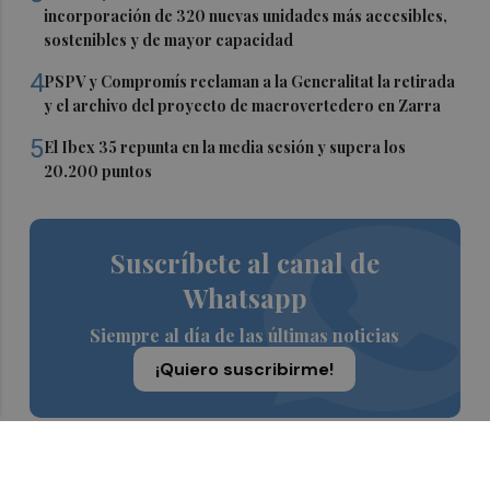
incorporación de 320 nuevas unidades más accesibles,
sostenibles y de mayor capacidad
4
PSPV y Compromís reclaman a la Generalitat la retirada
y el archivo del proyecto de macrovertedero en Zarra
5
El Ibex 35 repunta en la media sesión y supera los
20.200 puntos
Suscríbete al canal de
Whatsapp
Siempre al día de las últimas noticias
¡Quiero suscribirme!