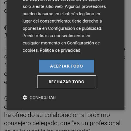
considerado una de las mejores franquicias
solo a este sitio web. Algunos proveedores
de España.
pueden basarse en el interés legítimo en
lugar del consentimiento; tiene derecho a
Guardiola presidirá Sabadell
oponerse en
Configuración de publicidad
.
México
Puede retirar su consentimiento en
cualquier momento en
Configuración de
El propio consejero delegado saliente, Jaime
cookies
.
Política de privacidad
Guardiola, se ha mostrado satisfecho de sus
13 años trabajando para "impulsar el
ACEPTAR TODO
crecimiento del banco y colaborar con un
equipo comprometido".
RECHAZAR TODO
CONFIGURAR
Guardiola --que seguirá vinculado al banco
como presidente de Banco Sabadell México--
ha ofrecido su colaboración al próximo
consejero delegado, que "es un profesional