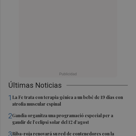
Últimas Noticias
1
La Fe trata con terapia génica a un bebé de 19 días con
atrofia muscular espinal
2
Gandia organitza una programació especial per a
gaudir de l’eclipsi solar del 12 d’agost
3
Riba-roja renovará su red de contenedores con la