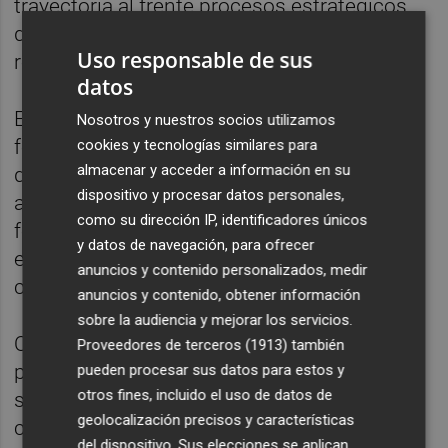
trayectoria al frente procesos estratégicos
de innovación, digitalización y
Uso responsable de sus
reestructuración.
datos
Está "convencido de que contribuirá, de
Nosotros y nuestros socios utilizamos
forma decisiva, a impulsar la oferta digital
cookies y tecnologías similares para
almacenar y acceder a información en su
del Grupo", ahora que el banco afronta la
dispositivo y procesar datos personales,
aceleración de su estrategia digital y el
como su dirección IP, identificadores únicos
fortalecimiento de su franquicia doméstica
y datos de navegación, para ofrecer
en los mercados que lidera, según el
anuncios y contenido personalizados, medir
comunicado.
anuncios y contenido, obtener información
sobre la audiencia y mejorar los servicios.
Oliu ha elogiado también a Jaime Guardiola,
Proveedores de terceros (1913)
también
porque desde su incorporación (2007) ha
pueden procesar sus datos para estos y
otros fines, incluido el uso de datos de
sido "fundamental" para el crecimiento y
geolocalización precisos y características
consolidación del banco, que ha
del dispositivo. Sus elecciones se aplican