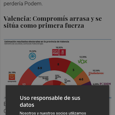
perdería Podem.
Valencia: Compromís arrasa y se
sitúa como primera fuerza
Uso responsable de sus
En cuanto a la distribución provincial,
datos
Compromís consolidaría y aumentaría su
Nosotros y nuestros socios utilizamos