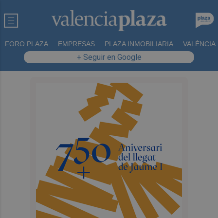
FORO PLAZA
EMPRESAS
PLAZA INMOBILIARIA
VALÈNCIA
+ Seguir en Google