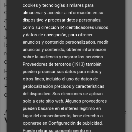
posición en Valencia, elevándose a los 12
cookies y tecnologías similares para
diputados con casi cuatro puntos de
almacenar y acceder a información en su
ascenso. El PP parece acusar el ascenso de
dispositivo y procesar datos personales,
como su dirección IP, identificadores únicos
Vox y perdería entre tres y cuatro escaños
y datos de navegación, para ofrecer
sumando entre ocho y nueve mientras que
anuncios y contenido personalizados, medir
los socialistas calcarían sus ocho
anuncios y contenido, obtener información
representantes de 2015. Vox irrumpiría
sobre la audiencia y mejorar los servicios.
como cuarta fuerza política con cinco
Proveedores de terceros (1913)
también
parlamentarios por delante de Ciudadanos,
pueden procesar sus datos para estos y
con una horquilla de 4-5, mientras que
otros fines, incluido el uso de datos de
Podem perdería tres hasta quedarse en dos
geolocalización precisos y características
del dispositivo. Sus elecciones se aplican
escaños.
solo a este sitio web. Algunos proveedores
pueden basarse en el interés legítimo en
Alicante: solo Cs sube al margen de
lugar del consentimiento; tiene derecho a
Vox
oponerse en
Configuración de publicidad
.
Puede retirar su consentimiento en