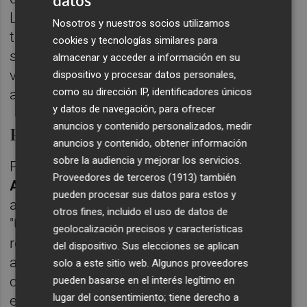
datos
Los retos en el sector son tan grandes y hay
Nosotros y nuestros socios utilizamos
tantas oportunidades que no podríamos
cookies y tecnologías similares para
soñar estar en mejor posición para aportar
almacenar y acceder a información en su
valor que la que tenemos a partir de hoy”,
dispositivo y procesar datos personales,
como su dirección IP, identificadores únicos
afirma Mas.
y datos de navegación, para ofrecer
anuncios y contenido personalizados, medir
Plan estratégico
anuncios y contenido, obtener información
sobre la audiencia y mejorar los servicios.
Para
Juan Alcaraz
, consejero delegado de
Proveedores de terceros (1913)
también
Allfunds,
esta adquisición forma parte del
pueden procesar sus datos para estos y
ambicioso plan estratégico de la compañía.
otros fines, incluido el uso de datos de
"Un plan que cuenta con un impulso
geolocalización precisos y características
renovado por parte de nuestros nuevos
del dispositivo. Sus elecciones se aplican
accionistas y que tiene como objetivo
solo a este sitio web. Algunos proveedores
consolidar a nuestra plataforma como la
pueden basarse en el interés legítimo en
lugar del consentimiento; tiene derecho a
entidad de referencia en soluciones de