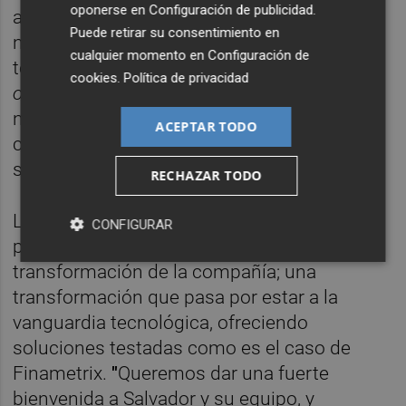
oponerse en
Configuración de publicidad
.
arquitectura abierta. Estamos dotando a
Puede retirar su consentimiento en
nuestra plataforma de la más innovadora
cualquier momento en
Configuración de
tecnología, soluciones digitales de
front-
cookies
.
Política de privacidad
office
, big data y herramientas que ayuden a
nuestros clientes a la hora de liderar el
ACEPTAR TODO
cambio que se está produciendo en el
sector", asegura Alcaraz.
RECHAZAR TODO
La compañía incorpora a un gran equipo de
CONFIGURAR
profesionales en el proceso de
transformación de la compañía; una
transformación que pasa por estar a la
vanguardia tecnológica, ofreciendo
soluciones testadas como es el caso de
Finametrix.
"
Queremos dar una fuerte
bienvenida a Salvador y su equipo, y