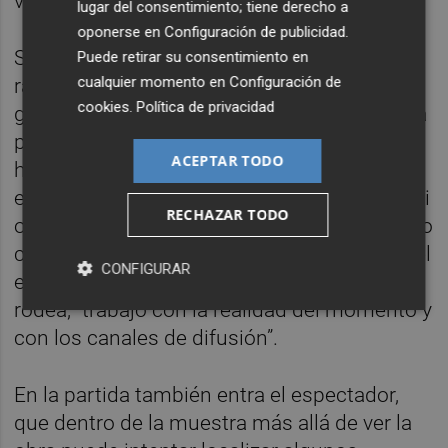
verse entre las obras”.
lugar del consentimiento; tiene derecho a
oponerse en
Configuración de publicidad
.
Sus propias normas incluyen también una
Puede retirar su consentimiento en
cualquier momento en
Configuración de
radiografía social del momento en el que
cookies
.
Política de privacidad
genera todo su trabajo. Durante la pandemia
pudiera parecer que se jugaba con miedo a
ACEPTAR TODO
hacerse una prueba COVID, que también se
encuentra presente entre los cuadros: “En mi
RECHAZAR TODO
obra cuento la experiencia vital que he tenido
conmigo mismo, con mis amistades y con el
CONFIGURAR
entorno”, en su norma entra incluir lo que le
rodea, “trabajo con la realidad del momento y
con los canales de difusión”.
En la partida también entra el espectador,
que dentro de la muestra más allá de ver la