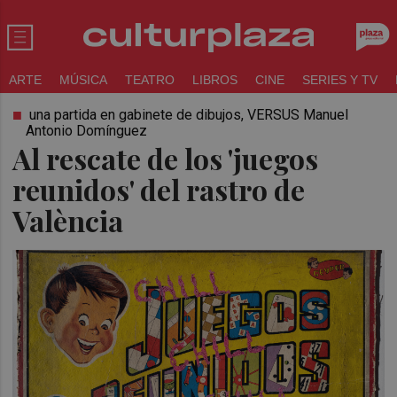
ARTE
MÚSICA
TEATRO
LIBROS
CINE
SERIES Y TV
una partida en gabinete de dibujos, VERSUS Manuel
Antonio Domínguez
Al rescate de los 'juegos
reunidos' del rastro de
València