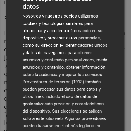
manera más visual y placentera”.
datos
Nosotros y nuestros socios utilizamos
Fotos: RAÚL BELINCHÓN
cookies y tecnologías similares para
almacenar y acceder a información en su
Esta forma de intervenir le lleva, de la misma
dispositivo y procesar datos personales,
manera, a comprender los juegos
como su dirección IP, identificadores únicos
comunales que pierden a la sociedad entera:
y datos de navegación, para ofrecer
juegos de cartas, fútbol, quién es quién…
anuncios y contenido personalizados, medir
todos estos elementos son los que hacen
anuncios y contenido, obtener información
que nos situemos al mismo tiempo en el
sobre la audiencia y mejorar los servicios.
momento que estamos viviendo: “Todos los
Proveedores de terceros (1913)
también
pueden procesar sus datos para estos y
elementos han hecho que se desate algo
otros fines, incluido el uso de datos de
que tiene que ver con la imaginación
geolocalización precisos y características
colectiva entorno al juego”, explica el artista,
del dispositivo. Sus elecciones se aplican
“en la exposción se aparece la competición,
solo a este sitio web. Algunos proveedores
la búsqueda y demás factores que pueden
pueden basarse en el interés legítimo en