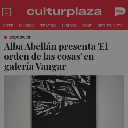
ARTE
MÚSICA
TEATRO
LIBROS
CINE
SERIES Y TV
exposición
Alba Abellán presenta 'El
orden de las cosas' en
galería Vangar