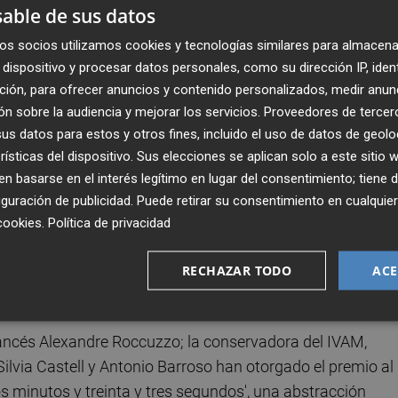
able de sus datos
fectadas por la dana que afectó a varias comarcas el
os socios utilizamos cookies y tecnologías similares para almacena
dispositivo y procesar datos personales, como su dirección IP, iden
el Museu Valencià de la Festa y el Centre d'Art l'ESART d
ción, para ofrecer anuncios y contenido personalizados, medir anun
 momentos no pueden acoger exposiciones.
n sobre la audiencia y mejorar los servicios.
Proveedores de tercer
s datos para estos y otros fines, incluido el uso de datos de geolo
plicado que "para Valencia es muy importante esta
rísticas del dispositivo. Sus elecciones se aplican solo a este sitio
 no va a fallarle a ningún municipio afectado por la dan
 basarse en el interés legítimo en lugar del consentimiento; tiene 
en toda el área metropolitana desde el minuto uno y va 
guración de publicidad
. Puede retirar su consentimiento en cualqu
cookies
.
Política de privacidad
en 1980 y va ya por la 30ª edición y es una plataforma de
RECHAZAR TODO
ACE
francés Alexandre Roccuzzo; la conservadora del IVAM,
Silvia Castell y Antonio Barroso han otorgado el premio al
os minutos y treinta y tres segundos', una abstracción