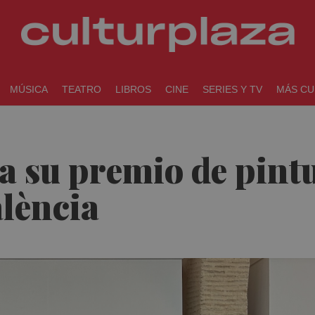
MÚSICA
TEATRO
LIBROS
CINE
SERIES Y TV
MÁS CU
a su premio de pintu
lència