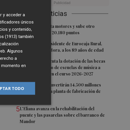
Últimas Noticias
r y acceder a
tificadores únicos
e
1
El Ibex 35 aprieta motores y sube otro
cios y contenido,
0,62%, hasta los 20.180 puntos
os (1913)
también
2
Fallece el expresidente de Eurocaja Rural,
calización
Andrés Gómez Mora, a los 89 años de edad
 web. Algunos
a.
derecho a
3
CaixaBank aumenta la dotación de las becas
a
ier momento en
para el alumnado de escuelas de música a
275.000 euros en el curso 2026-2027
4
Tesla y SpaceX invertirán 14.500 millones
PTAR TODO
para construir la planta de fabricación de
chips Terafab
5
L'Eliana avanza en la rehabilitación del
puente y las pasarelas sobre el barranco de
Mandor