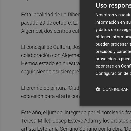
Uso respons
Esta localidad de La Ribera es una de las más a
Nosotros y nuestr
información en su 
pasado 29 de octubre. La riada dañó gravemente 
y datos de navega
Algemesí, dos centros culturales que en estos
obtener informació
pueden procesar su
El concejal de Cultura, José Luis Moreno, ha ex
precisos y caracte
colaboración con Algemesí porque nuestra ciudad
proveedores pueden
Hemos estado en nuestras pedanías afectadas y 
oponerse en
Confi
seguir siendo así siempre".
Configuración de 
El premio de pintura 'Ciudad de Algemesí' nació 
CONFIGURAR
expresión para el arte contemporáneo.
Este año, el jurado, integrado por el comisario 
Teresa Millet; Josep Esteve Adam y los artistas 
artista Estefanía Serrano Soriano por la obra 'D