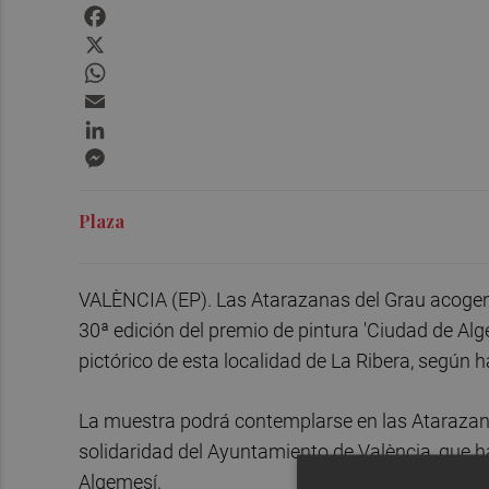
Facebook
X
WhatsApp
Email
LinkedIn
Messenger
Plaza
VALÈNCIA (EP). Las Atarazanas del Grau acogen e
30ª edición del premio de pintura 'Ciudad de Alg
pictórico de esta localidad de La Ribera, según
La muestra podrá contemplarse en las Atarazanas
solidaridad del Ayuntamiento de València, que h
Algemesí.