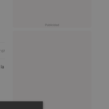
7:07
 la