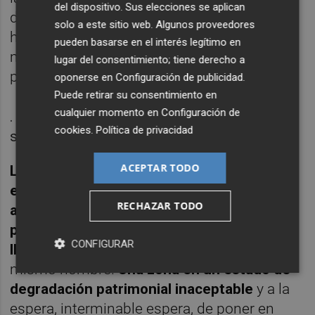
del dispositivo. Sus elecciones se aplican
del Mar y por la calle Trinquete Caballeros
solo a este sitio web. Algunos proveedores
hacia el Temple. De allí bordeando la
pueden basarse en el interés legítimo en
marginal del cauce llegaríamos a nuestro
lugar del consentimiento; tiene derecho a
punto de partida.
oponerse en
Configuración de publicidad
.
Puede retirar su consentimiento en
cualquier momento en
Configuración de
. Restos de la muralla islámica y de uno de
cookies
.
Política de privacidad
sus torreones
ACEPTAR TODO
Los restos en pie son verdaderamente
escasos: en ocasiones se pueden todavía
RECHAZAR TODO
apreciar en el interior de sendos solares un
par de torres adosadas a edificios como la
CONFIGURAR
llamada Torre del Ángel,
junto a la plaza del
mismo nombre.
Una zona en un estado de
degradación patrimonial inaceptable
y a la
espera, interminable espera, de poner en