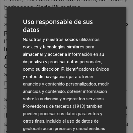
barbacana. Cada 25 metros
aproximadamente se adosaba una torre
Uso responsable de sus
semicircular.
Inicialmente dispuso de cuatro
datos
puertas y con posterioridad se amplió el
Nosotros y nuestros socios utilizamos
número a siete (entre estas, la de la Xerea,
cookies y tecnologías similares para
la Culebra, La Boatella o la de la
almacenar y acceder a información en su
Alcaicería).
El recorrido a grandes rasgos
dispositivo y procesar datos personales,
era: partiendo desde las Torres de Serranos,
como su dirección IP, identificadores únicos
atravesaba en diagonal el barrio del Carmen,
y datos de navegación, para ofrecer
por la plaza del Ángel hacia la plaza del
anuncios y contenido personalizados, medir
Tossal. Desde allí imaginemos una línea que
anuncios y contenido, obtener información
acaba en la Lonja atravesando la plaza de
sobre la audiencia y mejorar los servicios.
Proveedores de terceros (1913)
también
San Nicolás. Desde la Lonja trazaríamos otra
pueden procesar sus datos para estos y
línea que acabaría en la iglesia de San Martín
otros fines, incluido el uso de datos de
al inicio de la Calle San Vicente, de aquí hacia
geolocalización precisos y características
la antigua universidad, calle de la Paz, calle