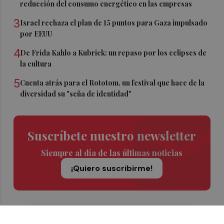
reducción del consumo energético en las empresas
3
Israel rechaza el plan de 15 puntos para Gaza impulsado
por EEUU
4
De Frida Kahlo a Kubrick: un repaso por los eclipses de
la cultura
5
Cuenta atrás para el Rototom, un festival que hace de la
diversidad su "seña de identidad"
Suscríbete nuestro newsletter
Siempre al día de las últimas noticias
¡Quiero suscribirme!