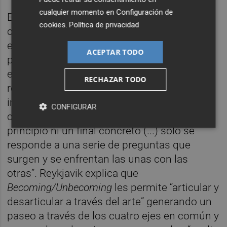
cualquier momento en
Configuración de
Esta conversación, que nunca fue pensada
cookies
.
Política de privacidad
como algo privado, queda al descubierto del
espectador a través de la hoja de sala, y
ACEPTAR TODO
permite comprender los entresijos de esta
exposición inacabada en la que, tal y como
RECHAZAR TODO
reza el texto, “la relatoría se basa en el
imprevisto, el resultado no tiene ni pies ni
CONFIGURAR
cabeza”, o dicho de otra manera: “No hay un
principio ni un final concreto (...) solo se
responde a una serie de preguntas que
surgen y se enfrentan las unas con las
otras”. Reykjavik explica que
Becoming/Unbecoming
les permite “articular y
desarticular a través del arte” generando un
paseo a través de los cuatro ejes en común y