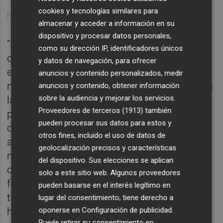
cookies y tecnologías similares para
Fotos: MAR REYKJAVIK
almacenar y acceder a información en su
dispositivo y procesar datos personales,
“Para nosotros no hay ningún objetivo
como su dirección IP, identificadores únicos
centrado, no es algo que tengamos en claro
y datos de navegación, para ofrecer
en nuestro pensamiento mientras
anuncios y contenido personalizados, medir
montamos la muestra. Es una exposición en
anuncios y contenido, obtener información
sobre la audiencia y mejorar los servicios.
la que se va dibujando poco a poco el
Proveedores de terceros (1913)
también
proceso, somos tres personas con unos
pueden procesar sus datos para estos y
orígenes bastantes complejos y el relato
otros fines, incluido el uso de datos de
acompaña a lo que nos sucede en ese
geolocalización precisos y características
momento”, añade Tormo, quien recuerda
del dispositivo. Sus elecciones se aplican
como el proyecto expositivo comienza
solo a este sitio web. Algunos proveedores
forjándose a través de una conversación a
pueden basarse en el interés legítimo en
tres en un espacio abierto y con diferentes
lugar del consentimiento; tiene derecho a
oponerse en
Configuración de publicidad
.
horizontes para cada uno de ellos.
Puede retirar su consentimiento en