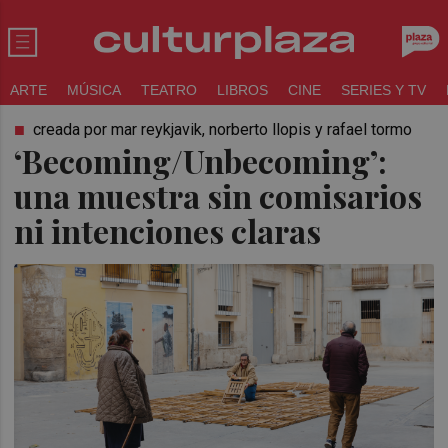
ARTE
MÚSICA
TEATRO
LIBROS
CINE
SERIES Y TV
creada por mar reykjavik, norberto llopis y rafael tormo
‘Becoming/Unbecoming’:
una muestra sin comisarios
ni intenciones claras