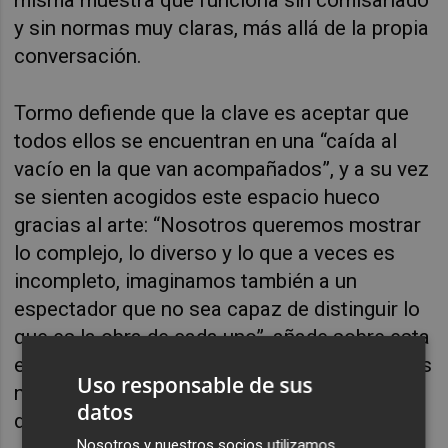
y sin normas muy claras, más allá de la propia
conversación.
Tormo defiende que la clave es aceptar que
todos ellos se encuentran en una “caída al
vacío en la que van acompañados”, y a su vez
se sienten acogidos este espacio hueco
gracias al arte: “Nosotros queremos mostrar
lo complejo, lo diverso y lo que a veces es
incompleto, imaginamos también a un
espectador que no sea capaz de distinguir lo
que es la obra de cada uno”, añade sobre esta
exposición que va totalmente en contra de las
Uso responsable de sus
normas y con la que reescriben el concepto
datos
de una muestra colectiva.
Nosotros y nuestros socios utilizamos