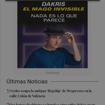
Últimas Noticias
1
Oysho ocupa la antigua 'flagship' de Nespresso en la
calle Colón de València
Una batea clochinera se hunde y otra sufre daños en un