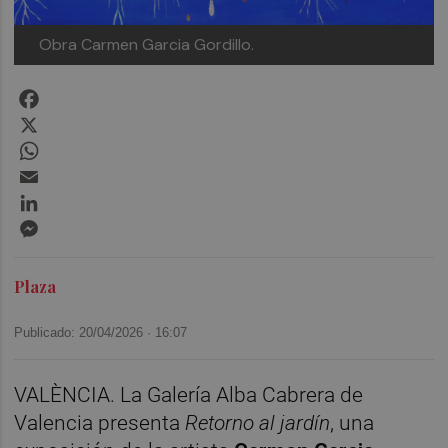
Obra Carmen Garcia Gordillo.
Facebook
X
WhatsApp
Email
LinkedIn
Messenger
Plaza
Publicado: 20/04/2026 ·
16:07
VALÈNCIA. La Galería Alba Cabrera de
Valencia presenta
Retorno al jardín
, una