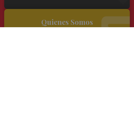
Quienes Somos
Conoce al grupo editorial
Conócenos
Publicidad
Contacto
Acceso accionistas
Aviso legal
Política de privacidad
Cookies