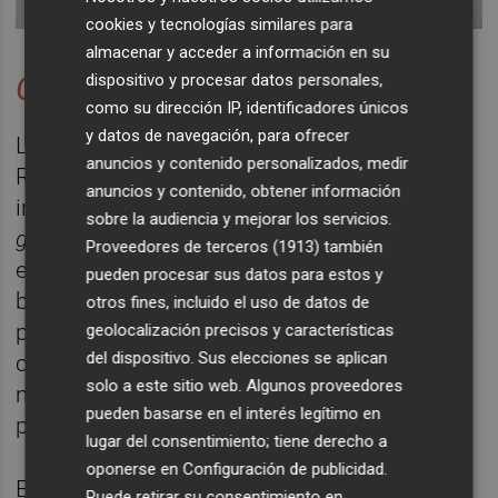
cookies y tecnologías similares para
almacenar y acceder a información en su
dispositivo y procesar datos personales,
Centro de gravedad permanente
como su dirección IP, identificadores únicos
y datos de navegación, para ofrecer
La puesta de largo de la galería de arte Dr.
anuncios y contenido personalizados, medir
Robot será la próxima semana con la
anuncios y contenido, obtener información
inauguración de la exposición
Centro de
sobre la audiencia y mejorar los servicios.
gravedad permanente
, un proyecto que firma
Proveedores de terceros (1913)
también
el artista
Costa Gorel
en el que “indaga en la
pueden procesar sus datos para estos y
búsqueda de un punto de atracción que
otros fines, incluido el uso de datos de
permita no perderse en medio del constante
geolocalización precisos y características
del dispositivo. Sus elecciones se aplican
caos de los eventos y desacelerar por un
solo a este sitio web. Algunos proveedores
momento cuando el mundo avanza a toda
pueden basarse en el interés legítimo en
prisa”, explican desde la galería.
lugar del consentimiento; tiene derecho a
oponerse en
Configuración de publicidad
.
El artista, que vive y trabaja en España, se
Puede retirar su consentimiento en