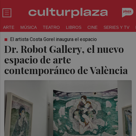
ARTE
MÚSICA
TEATRO
LIBROS
CINE
SERIES Y TV
El artista Costa Gorel inaugura el espacio
Dr. Robot Gallery, el nuevo
espacio de arte
contemporáneo de València