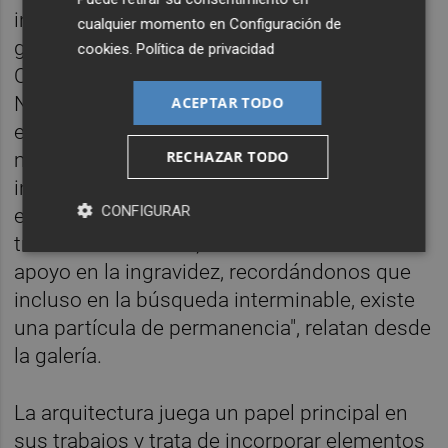
inspira en el expresionismo austríaco-
cualquier momento en
Configuración de
germano y en las obras de Egon Schiele,
cookies
.
Política de privacidad
Oskar Kokoschka, Ferdinand Hodler y Emil
Nolde. En sus obras, Costa explora los
ACEPTAR TODO
estados emocionales y psicológicos, a
RECHAZAR TODO
menudo representándolos a través de las
interacciones de una figura con diferentes
CONFIGURAR
espacios, objetos y artículos de moda. "A
través de sus obras, Costa Gorel busca un
apoyo en la ingravidez, recordándonos que
incluso en la búsqueda interminable, existe
una partícula de permanencia", relatan desde
la galería.
La arquitectura juega un papel principal en
sus trabajos y trata de incorporar elementos