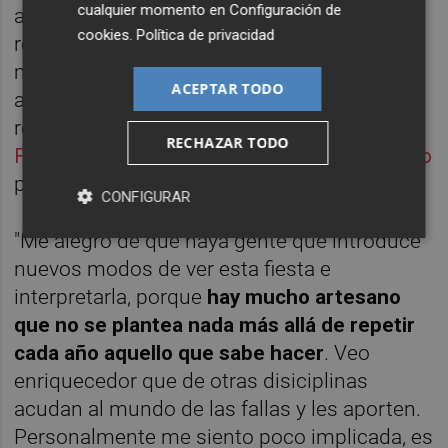
cualquier momento en
Configuración de
aprovechando la tirada mediática para
cookies
.
Política de privacidad
reivindicar la crítica que en origen tenían los
monumentos falleros y que parecía estar
ACEPTAR TODO
ablandándose. Son también los
responsables de estar
conectando a las
RECHAZAR TODO
Fallas con el mayor festival de arte del mundo
por audiencia, el Burning Man.
CONFIGURAR
"Me alegro de que haya gente que introduce
nuevos modos de ver esta fiesta e
interpretarla, porque
hay mucho artesano
que no se plantea nada más allá de repetir
cada año aquello que sabe hacer
. Veo
enriquecedor que de otras disiciplinas
acudan al mundo de las fallas y les aporten.
Personalmente me siento poco implicada, es