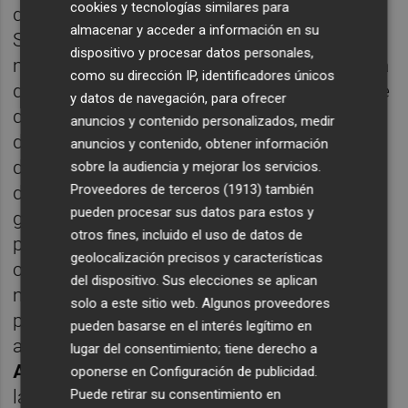
cookies y tecnologías similares para
de evacuación en caso de emergencia.
almacenar y acceder a información en su
Sospechamos que tras estos avances en
dispositivo y procesar datos personales,
materia de convivencia local está la escucha
como su dirección IP, identificadores únicos
de cientos de quejas de vecinos que durante
y datos de navegación, para ofrecer
décadas sufrieron condicionamientos en su
anuncios y contenido personalizados, medir
día a día, a la hora de ir a trabajar, de aparcar,
anuncios y contenido, obtener información
de hacer vida, por una falta de sensibilidad
sobre la audiencia y mejorar los servicios.
Proveedores de terceros (1913)
también
desde el Ayuntamiento en su anterior
pueden procesar sus datos para estos y
gobierno. Agentes culturales de diversa
otros fines, incluido el uso de datos de
procedencia alzaron la voz para denunciar la
geolocalización precisos y características
contaminación lumínica, por ejemplo, y el
del dispositivo. Sus elecciones se aplican
momento de indignación máxima hacia la
solo a este sitio web. Algunos proveedores
política valenciana el año pasado inspiró al
pueden basarse en el interés legítimo en
artista
David Moreno
y al arquitecto
Miguel
lugar del consentimiento; tiene derecho a
Arraiz
a plantear la propuesta "Ekklesía" para
oponerse en
Configuración de publicidad
.
Puede retirar su consentimiento en
la falla
Nou Campanar
en Sección Especial,