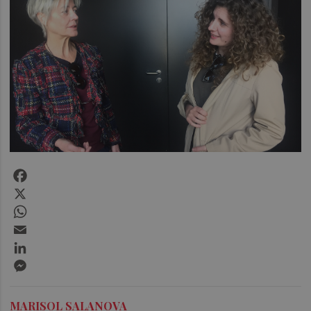
Facebook
X
WhatsApp
Email
LinkedIn
Messenger
MARISOL SALANOVA