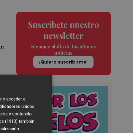
Suscríbete nuestro
newsletter
Siempre al día de las últimas
an
noticias
¡Quiero suscribirme!
r y acceder a
tificadores únicos
cios y contenido,
os (1913)
también
calización