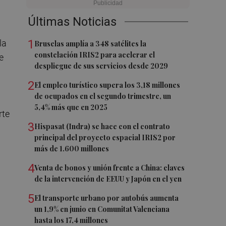
Últimas Noticias
1
la
Bruselas amplía a 348 satélites la
constelación IRIS2 para acelerar el
e
despliegue de sus servicios desde 2029
2
El empleo turístico supera los 3,18 millones
de ocupados en el segundo trimestre, un
5,4% más que en 2025
rte
3
Hispasat (Indra) se hace con el contrato
principal del proyecto espacial IRIS2 por
más de 1.600 millones
4
Venta de bonos y unión frente a China: claves
de la intervención de EEUU y Japón en el yen
5
El transporte urbano por autobús aumenta
un 1,9% en junio en Comunitat Valenciana
hasta los 17,4 millones