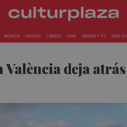
MÚSICA
TEATRO
LIBROS
CINE
SERIES Y TV
MÁS CU
n València deja atrás