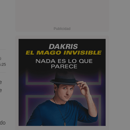
9
6:25
e
e
ado