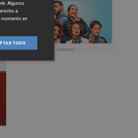
 web. Algunos
derecho a
ier momento en
PTAR TODO