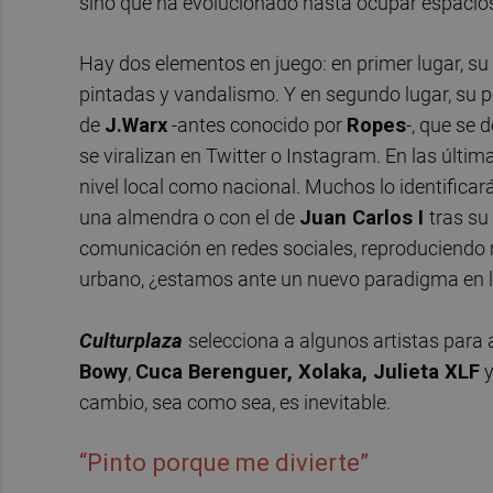
sino que ha evolucionado hasta ocupar espacios 
Hay dos elementos en juego: en primer lugar, su
pintadas y vandalismo. Y en segundo lugar, su po
de
J.Warx
-antes conocido por
Ropes
-, que se 
se viralizan en Twitter o Instagram. En las últi
nivel local como nacional. Muchos lo identifica
una almendra o con el de
Juan Carlos I
tras su
comunicación en redes sociales, reproduciendo 
urbano, ¿estamos ante un nuevo paradigma en la
Culturplaza
selecciona a algunos artistas para
Bowy
,
Cuca Berenguer
,
Xolaka, Julieta XLF
y
cambio, sea como sea, es inevitable.
“Pinto porque me divierte”