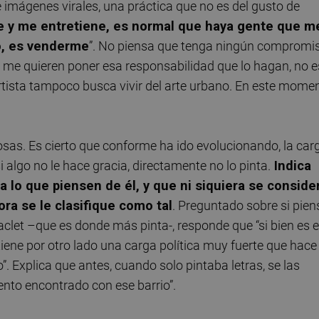
e imágenes virales, una práctica que no es del gusto de
 y me entretiene, es normal que haya gente que m
bo, es venderme
”. No piensa que tenga ningún compromi
 “Si me quieren poner esa responsabilidad que lo hagan, no e
artista tampoco busca vivir del arte urbano. En este mome
osas. Es cierto que conforme ha ido evolucionando, la car
 algo no le hace gracia, directamente no lo pinta.
Indica
a lo que piensen de él, y que ni siquiera se conside
ra se le clasifique como tal
. Preguntado sobre si pien
clet –que es donde más pinta-, responde que “si bien es e
, tiene por otro lado una carga política muy fuerte que hace
”. Explica que antes, cuando solo pintaba letras, se las
ento encontrado con ese barrio”.