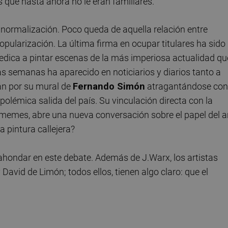
que hasta ahora no le eran familiares.
normalización. Poco queda de aquella relación entre
pularización. La última firma en ocupar titulares ha sido 
dedica a pintar escenas de la más imperiosa actualidad qu
mas semanas ha aparecido en noticiarios y diarios tanto a
rán por su mural de
Fernando Simón
atragantándose con
 polémica salida del país. Su vinculación directa con la
memes, abre una nueva conversación sobre el papel del a
 pintura callejera?
 ahondar en este debate. Además de J.Warx, los artistas
 David de Limón; todos ellos, tienen algo claro: que el