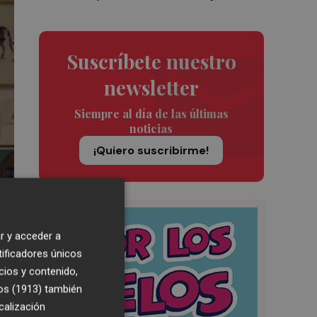
Suscríbete nuestro
newsletter
Siempre al día de las últimas
noticias
¡Quiero suscribirme!
r y acceder a
tificadores únicos
cios y contenido,
os (1913)
también
calización