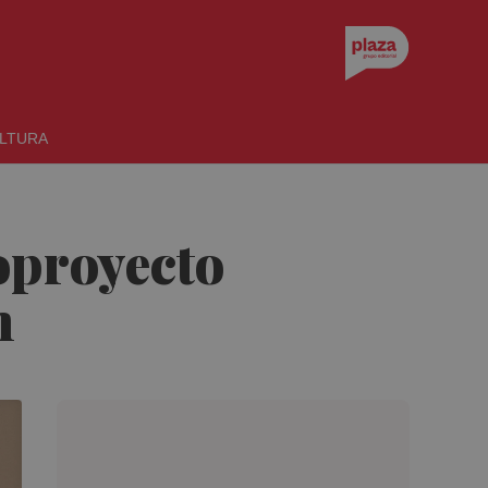
LTURA
oproyecto
n