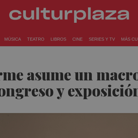
MÚSICA
TEATRO
LIBROS
CINE
SERIES Y TV
MÁS CU
arme asume un macr
ongreso y exposició