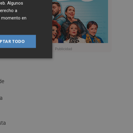
 web. Algunos
derecho a
ier momento en
”
PTAR TODO
de
la
sta