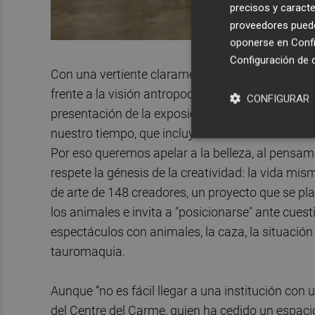
precisos y caracte
proveedores pueden
oponerse en
Confi
Configuración de 
Con una vertiente claramente “reivindicativa”, la 
frente a la visión antropocéntrica y dar visibili
CONFIGURAR
presentación de la exposición. El objetivo: “Ayu
nuestro tiempo, que incluyan las necesidades de
Por eso queremos apelar a la belleza, al pensamien
respete la génesis de la creatividad: la vida mi
de arte de 148 creadores, un proyecto que se pla
los animales e invita a "posicionarse" ante cuest
espectáculos con animales, la caza, la situación
tauromaquia.
Aunque “no es fácil llegar a una institución con 
del Centre del Carme, quien ha cedido un espa