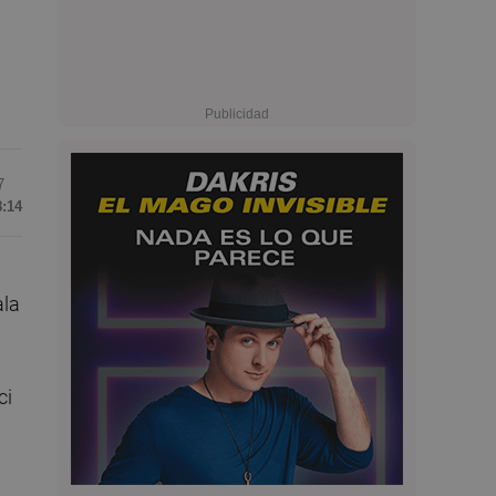
7
8:14
ala
ci