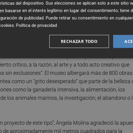
rísticas del dispositivo. Sus elecciones se aplican solo a este sitio
 basarse en el interés legítimo en lugar del consentimiento; tiene 
guración de publicidad
. Puede retirar su consentimiento en cualqu
cookies
.
Política de privacidad
iniciativa quiere mostrar “otra forma de ver a los animales
dad al maltrato animal, explicó Ángela Molina durante la
RECHAZAR TODO
ACE
dar a educar a la población en valores morales propios de
 los seres sintientes con los que compartimos el planeta.
to crítico, a la razón, al arte y a todo acto creativo que
sma sin exclusiones”. El museo albergará más de 800 obras
ntea como un "grito desesperado" que parte de la belleza 
iones como la ganadería intensiva, la alimentación, los
 de los animales marinos, la investigación, el abandono o 
un proyecto de este tipo”, Ángela Molina agradeció la apue
cio de aproximadamente mil metros cuadrados para la