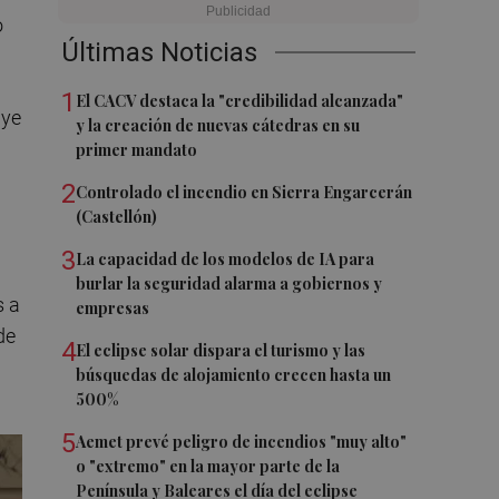
o
Últimas Noticias
1
El CACV destaca la "credibilidad alcanzada"
uye
y la creación de nuevas cátedras en su
primer mandato
2
Controlado el incendio en Sierra Engarcerán
(Castellón)
3
La capacidad de los modelos de IA para
burlar la seguridad alarma a gobiernos y
s a
empresas
de
4
El eclipse solar dispara el turismo y las
búsquedas de alojamiento crecen hasta un
500%
5
Aemet prevé peligro de incendios "muy alto"
o "extremo" en la mayor parte de la
Península y Baleares el día del eclipse