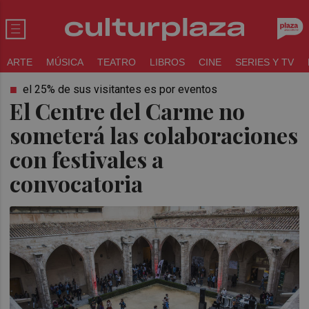
ARTE
MÚSICA
TEATRO
LIBROS
CINE
SERIES Y TV
el 25% de sus visitantes es por eventos
El Centre del Carme no
someterá las colaboraciones
con festivales a
convocatoria