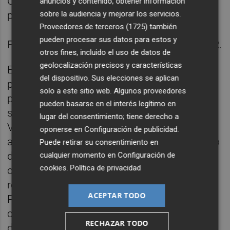
Carme, y lo que hacemos es dar cobertura a
anuncios y contenido, obtener información
petición de cada uno de ellos", concluyó.
sobre la audiencia y mejorar los servicios.
Proveedores de terceros (1725)
también
pueden procesar sus datos para estos y
Foto: KIKE TABERNER.Foto: KIKE TABERNER.
otros fines, incluido el uso de datos de
geolocalización precisos y características
Efectivamente, no todo son convocatorias
del dispositivo. Sus elecciones se aplican
públicas en el Centre del Carme, siendo el
solo a este sitio web. Algunos proveedores
propio Pérez Pont quien el pasado mes de
pueden basarse en el interés legítimo en
septiembre, durante la presentación de
lugar del consentimiento; tiene derecho a
Valencia Capital Animal, reivindicó el “20%
oponerse en
Configuración de publicidad
.
aproximadamente donde lógicamente como
Puede retirar su consentimiento en
director programo". La demanda de
cualquier momento en
Configuración de
cookies
.
Política de privacidad
colaboración va en aumento y, tal y como
reconoció la directora general de Cultura y
ACEPTAR TODO
Patrimonio,
Carmen Amoraga
, es con la
cesión de espacio que responden a muchos
RECHAZAR TODO
de los colectivos que ahora quieren