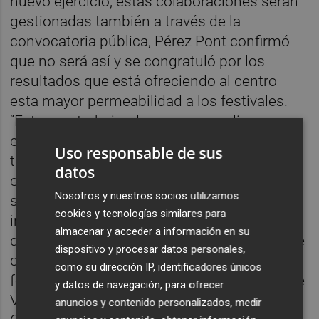
nuevo ejercicio, estas colaboraciones serán
gestionadas también a través de la
convocatoria pública, Pérez Pont confirmó
que no será así y se congratuló por los
resultados que está ofreciendo al centro
esta mayor permeabilidad a los festivales.
“Estamos trabajando en ese paradigma y
está funcionando bien. La respuesta de
Uso responsable de sus
todos los agentes culturales involucrados
datos
está siendo muy activa y proactiva. Vamos a
Nosotros y nuestros socios utilizamos
seguir afianzando ese apoyo al sector”,
cookies y tecnologías similares para
incidió el gerente del CMCV. "En principio lo
almacenar y acceder a información en su
que hemos establecido es una vía abierta de
dispositivo y procesar datos personales,
colaboración con diferentes programas,
como su dirección IP, identificadores únicos
festivales, que se desarrollan en la ciudad de
y datos de navegación, para ofrecer
València, que es donde está el Centre del
anuncios y contenido personalizados, medir