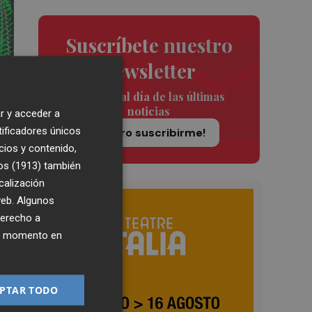
Suscríbete nuestro
newsletter
Siempre al día de las últimas
noticias
r y acceder a
tificadores únicos
¡Quiero suscribirme!
cios y contenido,
os (1913)
también
calización
 web. Algunos
ros
derecho a
ier momento en
de
PTAR TODO