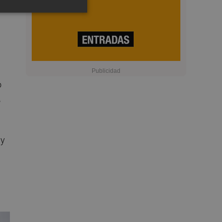
o
,
 y