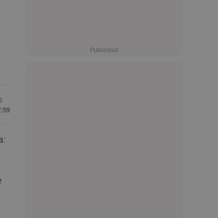
3
7:59
a:
e