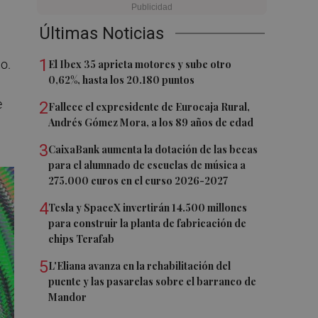
Últimas Noticias
1
o.
El Ibex 35 aprieta motores y sube otro
0,62%, hasta los 20.180 puntos
e
2
Fallece el expresidente de Eurocaja Rural,
Andrés Gómez Mora, a los 89 años de edad
3
CaixaBank aumenta la dotación de las becas
para el alumnado de escuelas de música a
275.000 euros en el curso 2026-2027
4
Tesla y SpaceX invertirán 14.500 millones
para construir la planta de fabricación de
chips Terafab
5
L'Eliana avanza en la rehabilitación del
puente y las pasarelas sobre el barranco de
Mandor