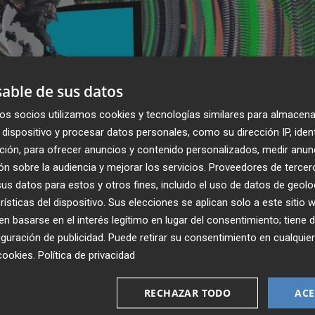
able de sus datos
os socios utilizamos cookies y tecnologías similares para almacena
dispositivo y procesar datos personales, como su dirección IP, iden
ción, para ofrecer anuncios y contenido personalizados, medir anun
n sobre la audiencia y mejorar los servicios.
Proveedores de tercer
s datos para estos y otros fines, incluido el uso de datos de geolo
rísticas del dispositivo. Sus elecciones se aplican solo a este sitio
outers que se distribuyen por distintos puntos de los cent
 basarse en el interés legítimo en lugar del consentimiento; tiene 
rar arte digital a todas las personas cercanas con un
guración de publicidad
. Puede retirar su consentimiento en cualqu
cookies
.
Política de privacidad
onexión wifi. Asimismo para facilitar el acceso a las obras 
bién pantallas de vídeo. El director del Consorci de
RECHAZAR TODO
ACE
e del Carme,
José Luis Pérez Pont
ha destacado el