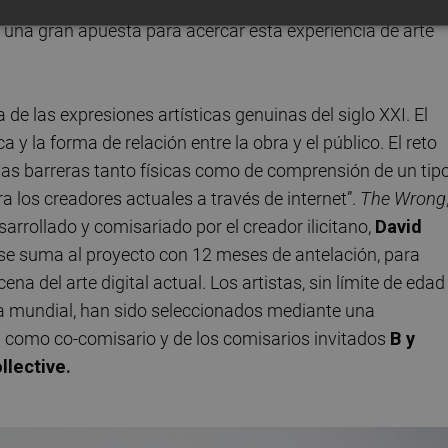
useus en la vertebración de la oferta cultural en el
o una gran apuesta para acercar esta experiencia de arte
 de las expresiones artísticas genuinas del siglo XXI. El
 y la forma de relación entre la obra y el público. El reto
 las barreras tanto físicas como de comprensión de un tip
 los creadores actuales a través de internet”.
The Wrong
arrollado y comisariado por el creador ilicitano,
David
 se suma al proyecto con 12 meses de antelación, para
na del arte digital actual. Los artistas, sin límite de edad
ía mundial, han sido seleccionados mediante una
e
como co-comisario y de los comisarios invitados
B y
llective.