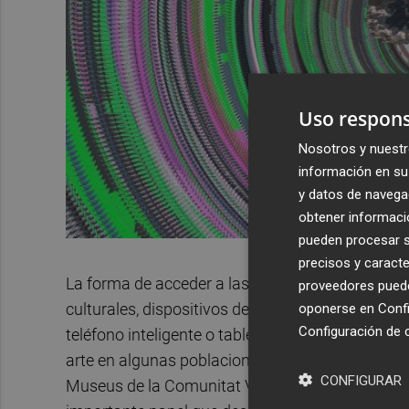
Uso respons
Nosotros y nuestr
información en su 
y datos de navega
obtener informació
pueden procesar su
precisos y caracte
La forma de acceder a las obras es a través de r
proveedores pueden
culturales, dispositivos desarrollados para most
oponerse en
Confi
Configuración de 
teléfono inteligente o tableta, a través de una c
arte en algunas poblaciones se han instalado tam
CONFIGURAR
Museus de la Comunitat Valenciana y del Centr