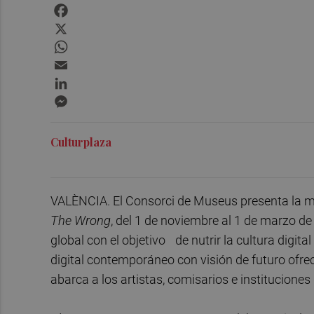
Facebook
X
WhatsApp
Email
LinkedIn
Messenger
Culturplaza
VALÈNCIA. El Consorci de Museus presenta la ma
The Wrong
, del 1 de noviembre al 1 de marzo d
global con el objetivo
de nutrir la cultura digit
digital contemporáneo con visión de futuro ofrec
abarca a los artistas, comisarios e instituciones 