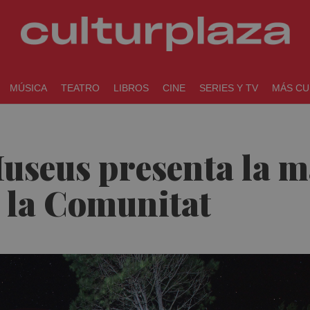
MÚSICA
TEATRO
LIBROS
CINE
SERIES Y TV
MÁS CU
useus presenta la m
en la Comunitat