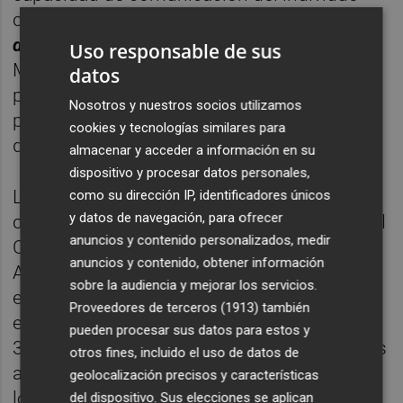
contemporáneo en el momento actual; y
La
deriva de un gesto post-romántico
de Hugo
Uso responsable de sus
Martínez-Tormo, una vídeo-creación que
datos
parte del hallazgo de una botella de agua de
Nosotros y nuestros socios utilizamos
plástico de 0,5 litros en un punto de la playa
cookies y tecnologías similares para
de la costa mediterránea.
almacenar y acceder a información en su
dispositivo y procesar datos personales,
Los proyectos seleccionados serán objeto
como su dirección IP, identificadores únicos
y datos de navegación, para ofrecer
cada uno de una exposición en la sala 2A del
anuncios y contenido personalizados, medir
Centro del Carmen y en otros centros de
anuncios y contenido, obtener información
Alicante y Castellón, tres ayudas
sobre la audiencia y mejorar los servicios.
económicas de 15.000 euros que se dividen
Proveedores de terceros (1913)
también
en 12.000 euros para la producción propia y
pueden procesar sus datos para estos y
3.000 euros en concepto de honorario de los
otros fines, incluido el uso de datos de
artistas. El jurado encargado de seleccionar
geolocalización precisos y características
los proyectos ha estado compuesto por el
del dispositivo. Sus elecciones se aplican