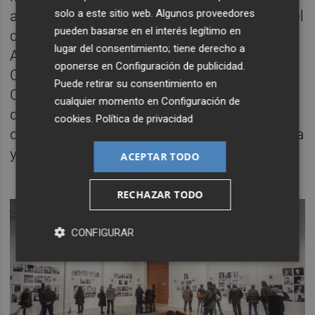
solo a este sitio web. Algunos proveedores
artista Mateo Maté (a propuesta de ACOA), el
pueden basarse en el interés legítimo en
creador Álvaro Perdices (propuesta de
lugar del consentimiento; tiene derecho a
AVVAC), la conservadora del Museo de Arte
oponerse en
Configuración de publicidad
.
Contemporáneo de Alicante, Rosa Mª
Puede retirar su consentimiento en
Castells González; así como por el director
cualquier momento en
Configuración de
de la entidad, José Luis Pérez Pont (en
cookies
.
Política de privacidad
delegación de la Directora General de Cultura
y Patrimonio).
ACEPTAR TODO
RECHAZAR TODO
CONFIGURAR