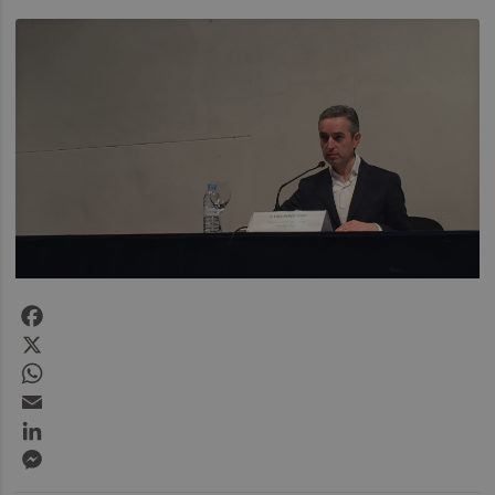
Facebook
X
WhatsApp
Email
LinkedIn
Messenger