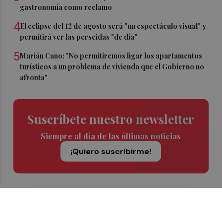
gastronomía como reclamo
4
El eclipse del 12 de agosto será "un espectáculo visual" y
permitirá ver las perseidas "de día"
5
Marián Cano: "No permitiremos ligar los apartamentos
turísticos a un problema de vivienda que el Gobierno no
afronta"
Suscríbete nuestro newsletter
Siempre al día de las últimas noticias
¡Quiero suscribirme!