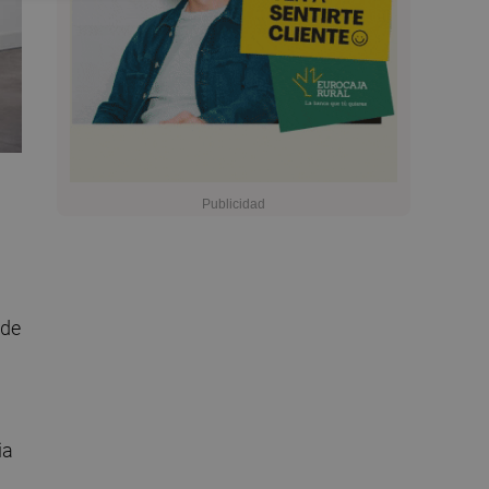
nde
ia