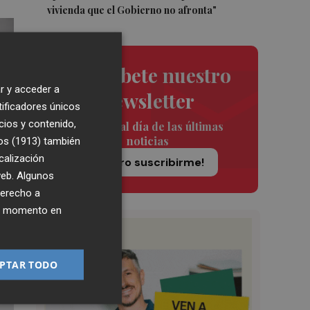
vivienda que el Gobierno no afronta"
Suscríbete nuestro
r y acceder a
newsletter
tificadores únicos
cios y contenido,
Siempre al día de las últimas
noticias
os (1913)
también
calización
¡Quiero suscribirme!
 web. Algunos
derecho a
ier momento en
PTAR TODO