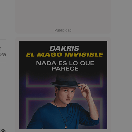
5
5:39
esa