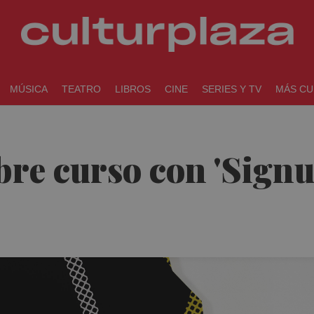
MÚSICA
TEATRO
LIBROS
CINE
SERIES Y TV
MÁS CU
bre curso con 'Sign