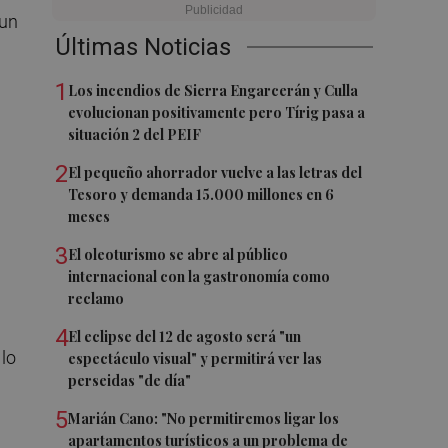
 un
Últimas Noticias
1
Los incendios de Sierra Engarcerán y Culla
evolucionan positivamente pero Tírig pasa a
situación 2 del PEIF
2
El pequeño ahorrador vuelve a las letras del
Tesoro y demanda 15.000 millones en 6
meses
3
El oleoturismo se abre al público
internacional con la gastronomía como
reclamo
4
El eclipse del 12 de agosto será "un
 lo
espectáculo visual" y permitirá ver las
perseidas "de día"
5
Marián Cano: "No permitiremos ligar los
apartamentos turísticos a un problema de