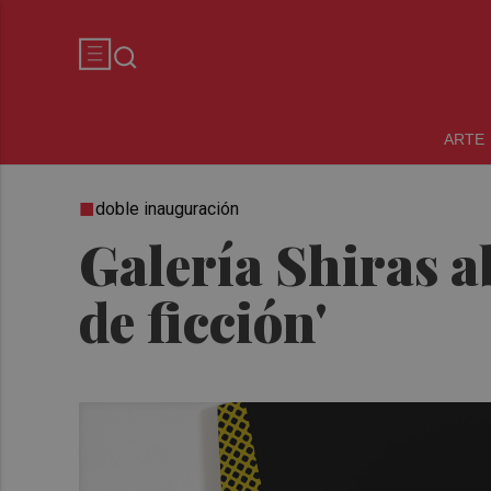
ARTE
doble inauguración
Galería Shiras a
de ficción'