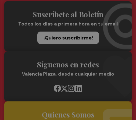
Suscríbete al Boletín
Todos los días a primera hora en tu email
¡Quiero suscribirme!
Síguenos en redes
Valencia Plaza, desde cualquier medio
Quienes Somos
Conoce al grupo editorial