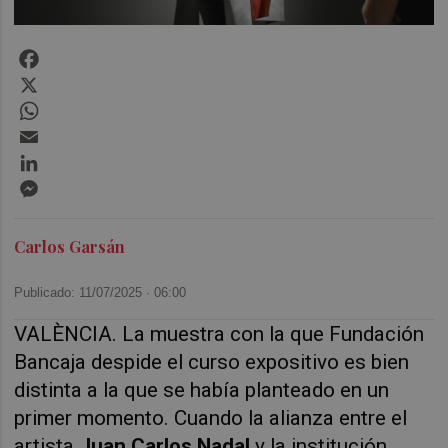
Facebook
X
WhatsApp
Email
LinkedIn
Messenger
Carlos Garsán
Publicado: 11/07/2025 ·
06:00
VALÈNCIA. La muestra con la que Fundación
Bancaja despide el curso expositivo es bien
distinta a la que se había planteado en un
primer momento. Cuando la alianza entre el
artista
Juan Carlos Nadal
y la institución