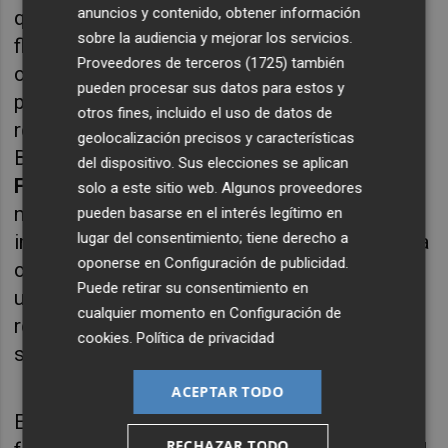
anuncios y contenido, obtener información
que remite tanto a lo estático como a lo
sobre la audiencia y mejorar los servicios.
fluido. “Estos dos aspectos forman parte de
Proveedores de terceros (1725)
también
cualquier de mis obras”, relató el artista, que
pueden procesar sus datos para estos y
presentó este jueves el proyecto junto a la
otros fines, incluido el uso de datos de
responsable de Cultura de la Fundación
geolocalización precisos y características
Bancaja,
Laura Campos
, y a la comisaria
del dispositivo. Sus elecciones se aplican
Felisa Martínez Andrés
. En esta suerte de
solo a este sitio web. Algunos proveedores
marejada metálica el autor no busca “la
pueden basarse en el interés legítimo en
lugar del consentimiento; tiene derecho a
imitación realista de la naturaleza”, subrayó la
oponerse en
Configuración de publicidad
.
comisaria de la muestra, sino que propone
Puede retirar su consentimiento en
una mirada en la que el movimiento y la
cualquier momento en
Configuración de
relación con la naturaleza da pie a nuevas y
cookies
.
Política de privacidad
sugerentes interpretaciones.
ACEPTAR TODO
Este constante diálogo entre la fragilidad y la
RECHAZAR TODO