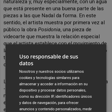
naturaleza y, muy especialmente, con un agua
que está presente en una buena parte de las
piezas a las que Nadal da forma. En este
sentido, el artista muestra por primera vez al
público la obra
Posidonia
, una pieza de
videoarte que muestra la relación especial
que el artista establece con el movimiento de
las olas y el mar, una obra que el autor realizó
Uso responsable de sus
tras la visita del autor a la isla de Tabarca
datos
durante el verano de 2023.
Nosotros y nuestros socios utilizamos
cookies y tecnologías similares para
La fluidez del elemento líquido en convivencia
almacenar y acceder a información en su
-o fusión- con la dureza de materiales
dispositivo y procesar datos personales,
metálicos marcan el ritmo del recorrido
como su dirección IP, identificadores únicos
expositivo, una tensión que viene reflejada en
y datos de navegación, para ofrecer
el propio título de la muestra, un
Cos d’aigua
anuncios y contenido personalizados, medir