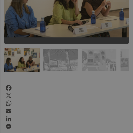
Facebook
X
WhatsApp
Email
LinkedIn
Messenger