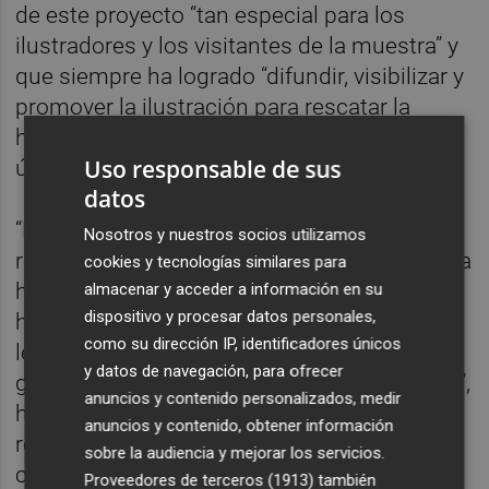
de este proyecto “tan especial para los
ilustradores y los visitantes de la muestra” y
que siempre ha logrado “difundir, visibilizar y
promover la ilustración para rescatar la
historia de la ciudad de València bajo la
Uso responsable de sus
única pauta de ilustrarla”.
datos
“Este proyecto lanza mensajes directos
Nosotros y nuestros socios utilizamos
respecto a la ciudad que se quiere habitar. La
cookies y tecnologías similares para
heterogeneidad de los perfiles sirve para
almacenar y acceder a información en su
dispositivo y procesar datos personales,
hablar de nuestros entornos; gracias al
como su dirección IP, identificadores únicos
lenguaje universal de la ilustración, se
y datos de navegación, para ofrecer
generan diferentes diálogos sobre la ciudad”,
anuncios y contenido personalizados, medir
ha destacado Chumillas. La muestra, que se
anuncios y contenido, obtener información
recorre al igual que se hace un paseo por la
sobre la audiencia y mejorar los servicios.
ciudad, se ha dispuesto por temáticas para
Proveedores de terceros (1913)
también