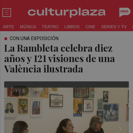
ARTE
MÚSICA
TEATRO
LIBROS
CINE
SERIES Y TV
CON UNA EXPOSICIÓN
La Rambleta celebra diez
años y 121 visiones de una
València ilustrada
1 / 6