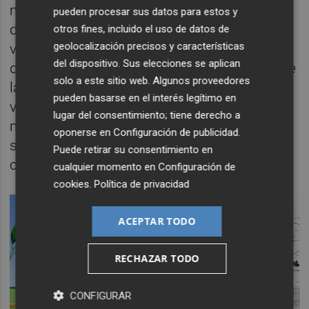
mostrar cómo en diferentes años -y a través
pueden procesar sus datos para estos y
de diferentes miradas- se han interpretado a
otros fines, incluido el uso de datos de
geolocalización precisos y características
veces los mismos espacios. “La muestra se
del dispositivo. Sus elecciones se aplican
divide en barrios, los puntos de referencia de
solo a este sitio web. Algunos proveedores
la ciudad, el Jardín del Turia como eje
pueden basarse en el interés legítimo en
vertebrador, las plazas públicas, los
lugar del consentimiento; tiene derecho a
monumentos históricos y edificios
oponerse en
Configuración de publicidad
.
singulares, los mercados y museos y el
Puede retirar su consentimiento en
comercio local”.
cualquier momento en
Configuración de
cookies
.
Política de privacidad
ACEPTAR TODO
RECHAZAR TODO
CONFIGURAR