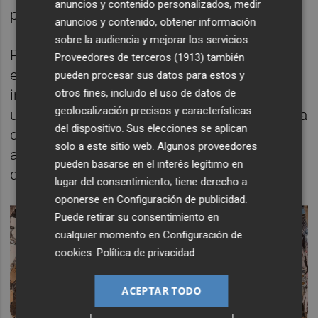
anuncios y contenido personalizados, medir
privilegios que da sentido a este oficio.
anuncios y contenido, obtener información
sobre la audiencia y mejorar los servicios.
Para mí, Carmen representa una forma de
Proveedores de terceros (1913)
también
estar en el arte desde la libertad, la
pueden procesar sus datos para estos y
otros fines, incluido el uso de datos de
inteligencia y la memoria. Su trayectoria es
geolocalización precisos y características
una referencia, pero también lo es su manera
del dispositivo. Sus elecciones se aplican
de mirar el mundo. Y tenerla cerca, como
solo a este sitio web. Algunos proveedores
artista de la galería y como amiga, es algo
pueden basarse en el interés legítimo en
que valoro enormemente.
lugar del consentimiento; tiene derecho a
oponerse en
Configuración de publicidad
.
Puede retirar su consentimiento en
cualquier momento en
Configuración de
cookies
.
Política de privacidad
ACEPTAR TODO