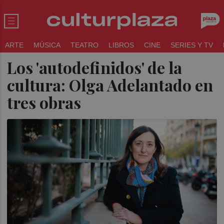
ARTE
MÚSICA
TEATRO
LIBROS
CINE
SERIES Y TV
Los 'autodefinidos' de la
cultura: Olga Adelantado en
tres obras