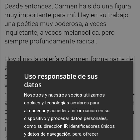
Desde entonces, Carmen ha sido una figura
muy importante para mí. Hay en su trabajo
una poética muy poderosa, a veces
inquietante, a veces melancólica, pero
siempre profundamente radical.
Hoy dirijo la galería y Carmen forma parte del
elenco de artistas, y eso tiene para mí un
Uso responsable de sus
significado muy especial. Nos une algo que
datos
va mucho más allá de lo profesional. Son
muchos años de admiración, de respeto y de
Nosotros y nuestros socios utilizamos
acompañamiento, pero también una relación
cookies y tecnologías similares para
almacenar y acceder a información en su
de amistad profunda. Poder trabajar con una
dispositivo y procesar datos personales,
artista a la que admiro desde hace tanto
como su dirección IP, identificadores únicos
tiempo, y con la que existe una conexión
y datos de navegación, para ofrecer
humana tan importante, es uno de esos