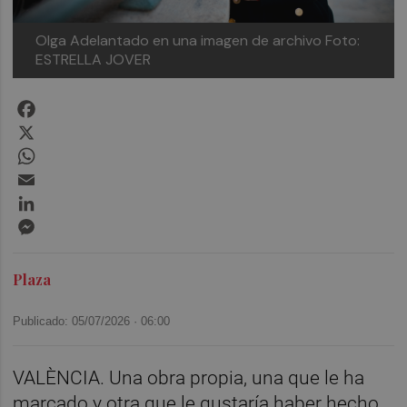
Olga Adelantado en una imagen de archivo
Foto:
ESTRELLA JOVER
Facebook
X
WhatsApp
Email
LinkedIn
Messenger
Plaza
Publicado: 05/07/2026 ·
06:00
VALÈNCIA. Una obra propia, una que le ha
marcado y otra que le gustaría haber hecho