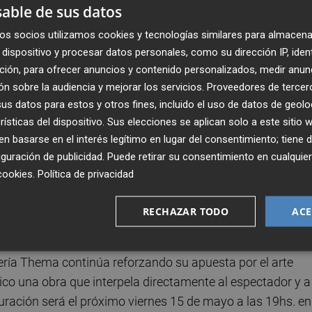
able de sus datos
, otro lenguaje
, propone un recorrido por el universo creat
r narrativas visuales profundamente contemporáneas. A
os socios utilizamos cookies y tecnologías similares para almacena
elementos urbanos integrados en la propia composición, el
dispositivo y procesar datos personales, como su dirección IP, iden
 que invitan al espectador a cuestionar los mecanismos de
ción, para ofrecer anuncios y contenido personalizados, medir anun
ntre las series expuestas destaca
Citizens
, centrada en la
n sobre la audiencia y mejorar los servicios.
Proveedores de tercer
s datos para estos y otros fines, incluido el uso de datos de geolo
ocial;
Autorretratos
, donde el artista cuestiona la
rísticas del dispositivo. Sus elecciones se aplican solo a este sitio
osque
, dos colecciones que exploran el vínculo emocional 
 basarse en el interés legítimo en lugar del consentimiento; tiene 
 exposición también incluirá la serie
Niñas
, figuras
guración de publicidad
. Puede retirar su consentimiento en cualqu
ación social y medioambiental.
cookies
.
Política de privacidad
stas y símbolos recurrentes como corazones, casas o raíces
RECHAZAR TODO
ACE
visual como emocional. La obra de Xavi García destaca po
desde una mirada crítica, humana y profundamente
ría Thema continúa reforzando su apuesta por el arte
co una obra que interpela directamente al espectador y a
uración será el próximo viernes 15 de mayo a las 19hs. en