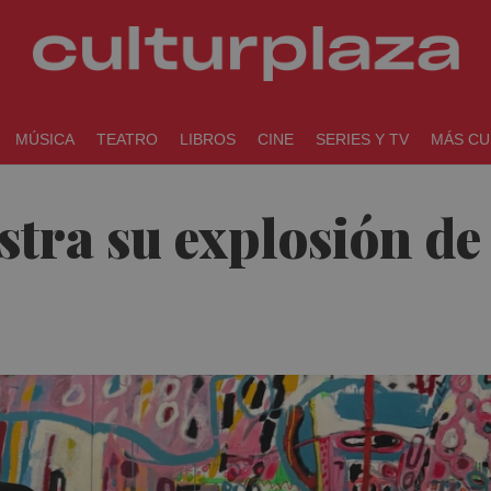
MÚSICA
TEATRO
LIBROS
CINE
SERIES Y TV
MÁS CU
tra su explosión de 