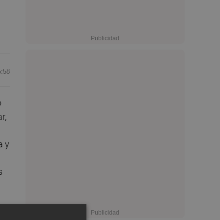
5:58
o
r,
a y
s