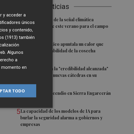
ivo
Últimas Noticias
r y acceder a
1
La FAO advierte de la señal climática
tificadores únicos
"excepcional" de este verano para el campo
cios y contenido,
europeo
os (1913)
también
2
El cambio climático apuntala un calor que
calización
revela la vulnerabilidad de la cosecha
 web. Algunos
y
europea
derecho a
ier momento en
3
El CACV destaca la "credibilidad alcanzada"
y la creación de nuevas cátedras en su
primer mandato
PTAR TODO
4
Controlado el incendio en Sierra Engarcerán
r
(Castellón)
5
La capacidad de los modelos de IA para
burlar la seguridad alarma a gobiernos y
empresas