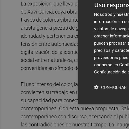
Uso respons
La exposición, que lleva por título
El mismo lugar
de Xavi García, cuya obra destaca por construi
Nosotros y nuestr
través de colores vibrantes, texturas densas y 
información en su 
artista genera piezas de gran potencia plástica
y datos de navega
identidad y pertenencia en la sociedad actual. E
obtener informació
pueden procesar su
tensión entre autenticidad individual y presión s
precisos y caracte
digitalización de la identidad; y
Urban Roots
y
B
proveedores pueden
social entre naturaleza, ciudad y ser humano. La
oponerse en
Confi
convertidas en símbolo de esperanza y reivindic
Configuración de 
El uso intenso del color, las texturas superpue
CONFIGURAR
convierten su trabajo en una experiencia tanto 
su capacidad para conectar con el espectador 
contemporánea. Con esta nueva propuesta, Gale
contemporáneo con discurso, acercando al públi
las contradicciones de nuestro tiempo. La inaug