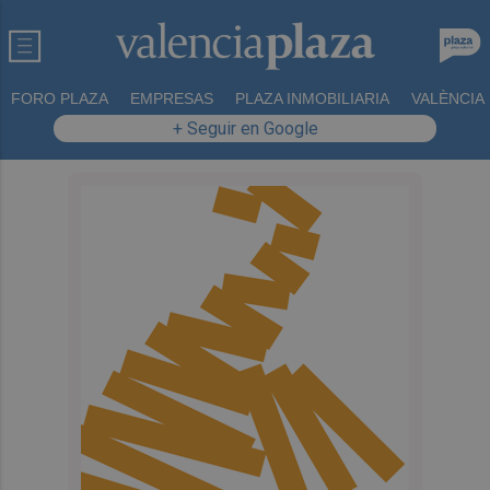
FORO PLAZA
EMPRESAS
PLAZA INMOBILIARIA
VALÈNCIA
+ Seguir en Google