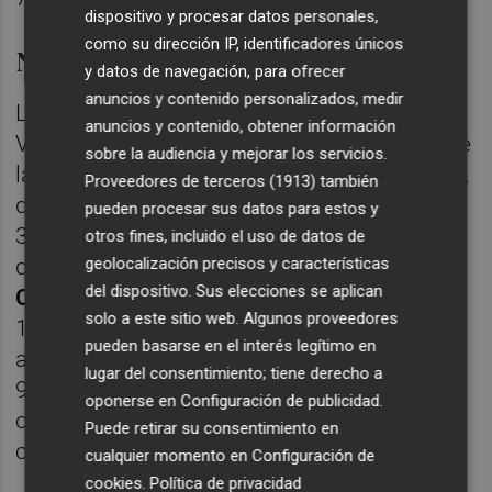
dispositivo y procesar datos personales,
como su dirección IP, identificadores únicos
Números ascendentes
y datos de navegación, para ofrecer
anuncios y contenido personalizados, medir
La vuelta a los 'números verdes' de Caixa La
anuncios y contenido, obtener información
Vall se dejó notar en el beneficio conjunto de
sobre la audiencia y mejorar los servicios.
las cooperativas que siguen independientes,
Proveedores de terceros (1913)
también
dado lo mejoraron en un 55,07% hasta los
pueden procesar sus datos para estos y
31,83 millones de euros. Ni que decir tiene
otros fines, incluido el uso de datos de
geolocalización precisos y características
que una vez más la voz cantante la llevó la
del dispositivo. Sus elecciones se aplican
Caja Rural Central de Orihuela
que ganó
solo a este sitio web. Algunos proveedores
10,89 millones, un 31,06% más que un año
pueden basarse en el interés legítimo en
antes. Tras ella se situó
Caixa Popular
con
lugar del consentimiento; tiene derecho a
9,30 millones (+18,90%) y
Caixa Almassora
oponerse en
Configuración de publicidad
.
con 2,05 millones (+8,63%) completando el
Puede retirar su consentimiento en
cajón.
cualquier momento en
Configuración de
cookies
.
Política de privacidad