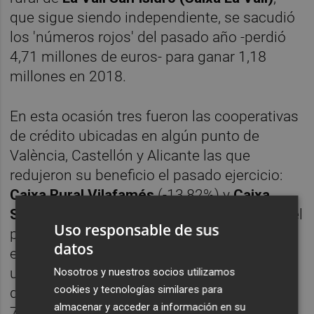
que sigue siendo independiente, se sacudió
los 'números rojos' del pasado año -perdió
4,71 millones de euros- para ganar 1,18
millones en 2018.
En esta ocasión tres fueron las cooperativas
de crédito ubicadas en algún punto de
València, Castellón y Alicante las que
redujeron su beneficio el pasado ejercicio:
Caixa Rural Vilafamés
(-13,82%) y
Caixa
Sant Vicent
(-6,72%), ambas integradas en el
Uso responsable de sus
primer grupo cooperativo español como es
datos
el de
Cajamar
; y
Caixa Rural de L'Alcúdia
-
una de las trece q se mantiene al margen de
Nosotros y nuestros socios utilizamos
cookies y tecnologías similares para
dicho grupo-, cuyo beneficio se recortó un
almacenar y acceder a información en su
7,25% hasta los 1,73 millones de euros.