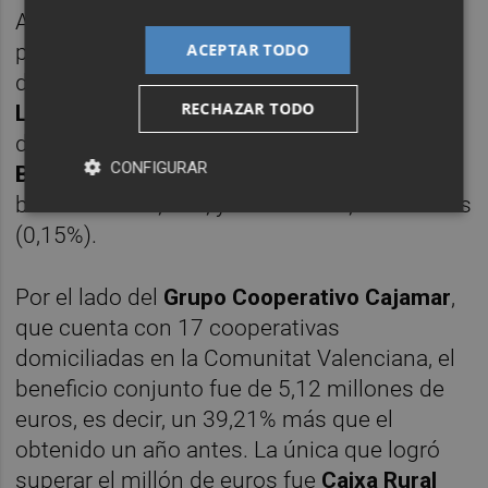
Asimismo, y las otras entidades 'solteras' en
ACEPTAR TODO
presentar beneficios por encima del millón
de euros, además de las comentadas
Caixa
RECHAZAR TODO
La Vall
y
Caixa Rural de L'Alcúdia
, fueron las
de
Alcora
con 1,95 millones (+4,04%),
CONFIGURAR
Benicarló
con 1,02 millones tras repuntar el
beneficio un 3,93%, y
Onda
con 1,33 millones
(0,15%).
Por el lado del
Grupo Cooperativo Cajamar
,
que cuenta con 17 cooperativas
domiciliadas en la Comunitat Valenciana, el
beneficio conjunto fue de 5,12 millones de
euros, es decir, un 39,21% más que el
obtenido un año antes. La única que logró
superar el millón de euros fue
Caixa Rural