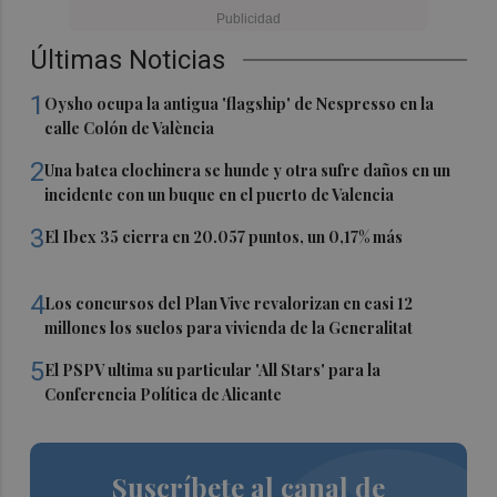
Últimas Noticias
1
Oysho ocupa la antigua 'flagship' de Nespresso en la
calle Colón de València
2
Una batea clochinera se hunde y otra sufre daños en un
incidente con un buque en el puerto de Valencia
3
El Ibex 35 cierra en 20.057 puntos, un 0,17% más
4
Los concursos del Plan Vive revalorizan en casi 12
millones los suelos para vivienda de la Generalitat
5
El PSPV ultima su particular 'All Stars' para la
Conferencia Política de Alicante
Suscríbete al canal de