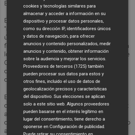
Berset.
cookies y tecnologías similares para
almacenar y acceder a información en su
El dirigente suizo se ha referido a las
dispositivo y procesar datos personales,
"importantes turbulencias" sufridas en los
como su dirección IP, identificadores únicos
y datos de navegación, para ofrecer
últimos días por varios mercados
anuncios y contenido personalizados, medir
financieros. "Esta turbulencia desestabilizó a
anuncios y contenido, obtener información
los bancos más frágiles y este fue el caso de
sobre la audiencia y mejorar los servicios.
Credit Suisse. A pesar de la buena
Proveedores de terceros (1725)
también
capitalización, Credit Suisse ha perdido la
pueden procesar sus datos para estos y
confianza de los bancos", ha explicado.
otros fines, incluido el uso de datos de
geolocalización precisos y características
En consecuencia, "ante tal pérdida de
del dispositivo. Sus elecciones se aplican
solo a este sitio web. Algunos proveedores
confianza, asegurar el suministro de liquidez
pueden basarse en el interés legítimo en
a un banco es una de las medidas a tomar
lugar del consentimiento; tiene derecho a
como máxima prioridad". Por ello el Gobierno
oponerse en
Configuración de publicidad
.
aprobó el jueves por la noche 50.000
Puede retirar su consentimiento en