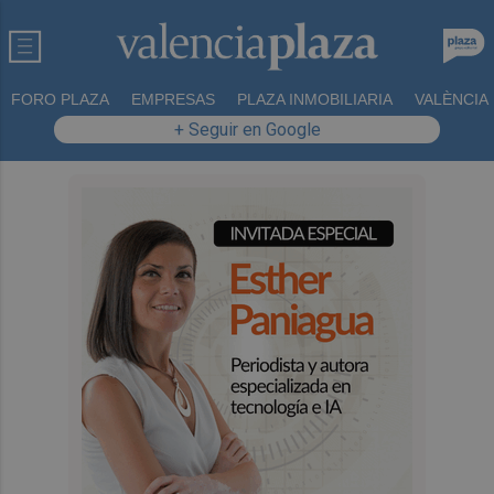
FORO PLAZA
EMPRESAS
PLAZA INMOBILIARIA
VALÈNCIA
+ Seguir en Google