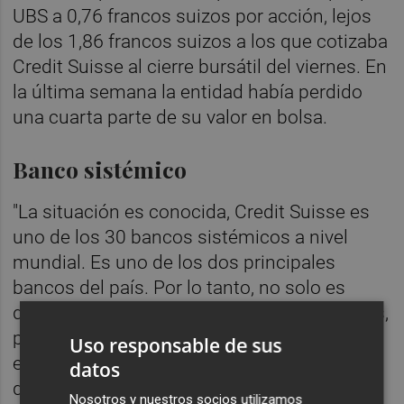
UBS a 0,76 francos suizos por acción, lejos
de los 1,86 francos suizos a los que cotizaba
Credit Suisse al cierre bursátil del viernes. En
la última semana la entidad había perdido
una cuarta parte de su valor en bolsa.
Banco sistémico
"La situación es conocida, Credit Suisse es
uno de los 30 bancos sistémicos a nivel
mundial. Es uno de los dos principales
bancos del país. Por lo tanto, no solo es
decisivo para Suiza, para nuestras empresas,
para los clientes privados, para sus propios
Uso responsable de sus
empleados, sino también para la estabilidad
datos
de todo el sistema financiero", ha añadido
Nosotros y nuestros socios utilizamos