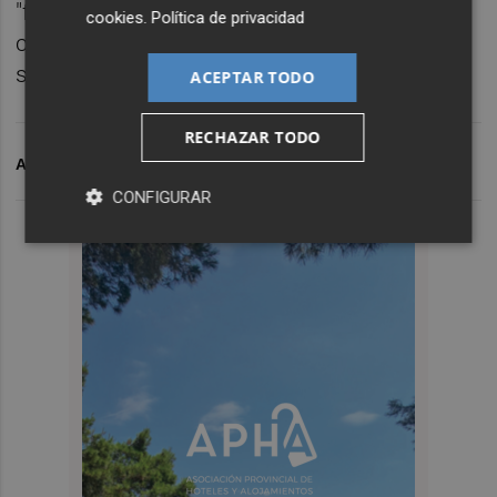
"fenomenal" a las riendas del equipo: "Es un
cookies
.
Política de privacidad
club que quiero y no me importaría volver a
ser presidente, claro que no".
ACEPTAR TODO
RECHAZAR TODO
ARCHIVADO EN
VICENTE BOLUDA
AVE
CONFIGURAR