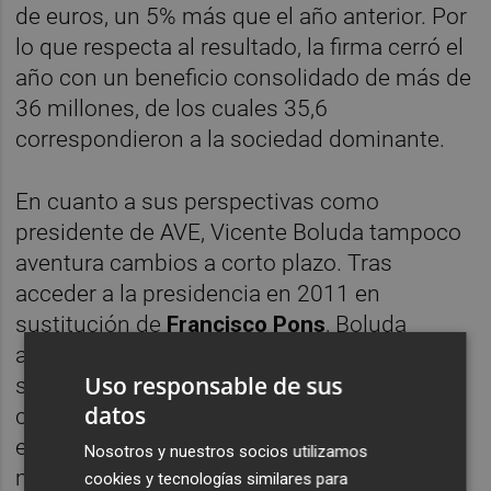
de euros, un 5% más que el año anterior. Por
lo que respecta al resultado, la firma cerró el
año con un beneficio consolidado de más de
36 millones, de los cuales 35,6
correspondieron a la sociedad dominante.
En cuanto a sus perspectivas como
presidente de AVE, Vicente Boluda tampoco
aventura cambios a corto plazo. Tras
acceder a la presidencia en 2011 en
sustitución de
Francisco Pons
, Boluda
admitió que en ocasiones ha pensado en la
Uso responsable de sus
salida. "Me lo he planteado mas de una vez",
datos
confesó, pero tras recordar que en AVE no
existen reglas sobre la duración de los
Nosotros y nuestros socios utilizamos
mandatos, explicó que decidió permanecer
cookies y tecnologías similares para