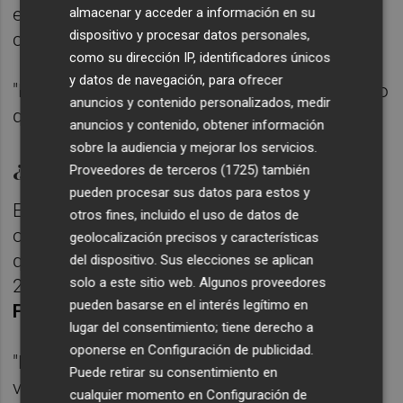
en el cargo porque así se lo pidieron sus
almacenar y acceder a información en su
dispositivo y procesar datos personales,
colegas.
como su dirección IP, identificadores únicos
y datos de navegación, para ofrecer
"Estaré hasta que lo crean conveniente, salvo
anuncios y contenido personalizados, medir
que yo me canse y me vaya", sentenció.
anuncios y contenido, obtener información
sobre la audiencia y mejorar los servicios.
¿Otra vez al Real Madrid?
Proveedores de terceros (1725)
también
pueden procesar sus datos para estos y
El presidente de AVE no descarta, incluso,
otros fines, incluido el uso de datos de
optar a la presidencia del Real Madrid, club
geolocalización precisos y características
que ya presidió durante una corta etapa en
del dispositivo. Sus elecciones se aplican
solo a este sitio web. Algunos proveedores
2009 antes de la llegada a la presidencia de
pueden basarse en el interés legítimo en
Florentino Pérez
.
lugar del consentimiento; tiene derecho a
oponerse en
Configuración de publicidad
.
"Me lo pasé tan bien que no me importaría
Puede retirar su consentimiento en
volver", aseguró, para recordar una etapa
cualquier momento en
Configuración de