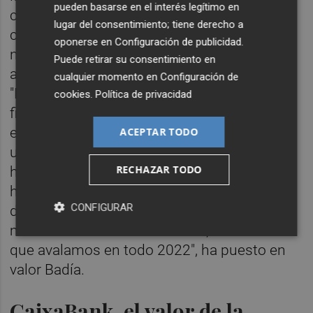
pueden basarse en el interés legítimo en
colaboración de entidades de referencia
lugar del consentimiento; tiene derecho a
como CaixaBank nos permite cumplir con
oponerse en
Configuración de publicidad
.
nuestra vocación de servicio a pymes y
Puede retirar su consentimiento en
autónomos de la Comunitat Valenciana".
cualquier momento en
Configuración de
"Este nuevo incremento en la línea de
cookies
.
Política de privacidad
financiación es una muy buena noticia para
el tejido empresarial y nos permitirá atender
ACEPTAR TODO
una demanda que desde hace diez años no
RECHAZAR TODO
ha dejado de crecer progresivamente. De
hecho, a punto de cerrar el tercer trimestre
CONFIGURAR
del año, desde Afín ya hemos formalizado
más de 150 millones de euros, más de lo
que avalamos en todo 2022", ha puesto en
valor Badía.
CaixaBank, el valor de la