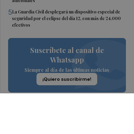
adicionales
5
La Guardia Civil desplegará un dispositivo especial de
seguridad por el eclipse del día 12, con más de 24.000
efectivos
Suscríbete al canal de
Whatsapp
Siempre al día de las últimas noticias
¡Quiero suscribirme!