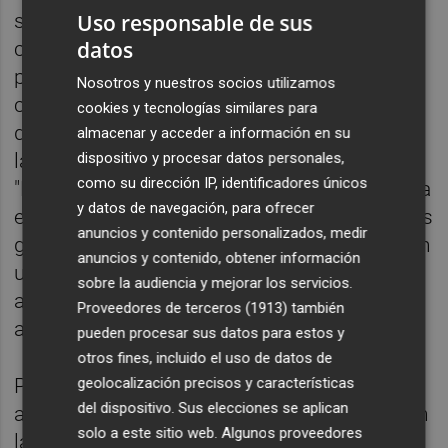
Uso responsable de sus
señalado que "desde CaixaBank tenemos el
datos
compromiso de apoyar y dar respuesta a las
peticiones solventes de financiación,
Nosotros y nuestros socios utilizamos
contribuyendo de esta forma a la
cookies y tecnologías similares para
dinamización de la actividad productiva de
almacenar y acceder a información en su
dispositivo y procesar datos personales,
las empresas de la Comunitat Valenciana".
como su dirección IP, identificadores únicos
"Las compañías encontrarán en CaixaBank la
y datos de navegación, para ofrecer
experiencia y el apoyo constante de nuestros
anuncios y contenido personalizados, medir
gestores especializados, que proporcionarán
anuncios y contenido, obtener información
una atención personalizada para una
sobre la audiencia y mejorar los servicios.
adecuada gestión de su día a día", ha
Proveedores de terceros (1913)
también
añadido García.
pueden procesar sus datos para estos y
otros fines, incluido el uso de datos de
geolocalización precisos y características
Por su parte, José María Badía ha
del dispositivo. Sus elecciones se aplican
agradecido a CaixaBank su compromiso con
solo a este sitio web. Algunos proveedores
la entidad avalista: "Contar con la