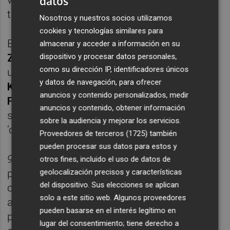
datos
transexualidad.
Nosotros y nuestros socios utilizamos
cookies y tecnologías similares para
El papel principal recae en el actor trans
almacenar y acceder a información en su
dispositivo y procesar datos personales,
Zack Gómez-Rolls
y a su alrededor aparece
como su dirección IP, identificadores únicos
un reparto con nombres como
María León
,
y datos de navegación, para ofrecer
Kiti Mánver
,
Gus Bernal
,
Adela Castaño
,
anuncios y contenido personalizados, medir
Fernando Guallar
y
Jorge Sanz
,
anuncios y contenido, obtener información
sorprendente en su papel de padre
sobre la audiencia y mejorar los servicios.
‘deconstruido’.
Proveedores de terceros (1725)
también
pueden procesar sus datos para estos y
9 lunas
es una pequeña sorpresa dentro del
otros fines, incluido el uso de datos de
geolocalización precisos y características
panorama del cine español por la delicadeza
del dispositivo. Sus elecciones se aplican
con la que trata los complejos temas que
solo a este sitio web. Algunos proveedores
aborda sin, por ello, perder dosis de ligereza,
pueden basarse en el interés legítimo en
pero tampoco de compromiso. Una
lugar del consentimiento; tiene derecho a