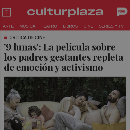
ARTE
MÚSICA
TEATRO
LIBROS
CINE
SERIES Y TV
CRÍTICA DE CINE
'9 lunas': La película sobre
los padres gestantes repleta
de emoción y activismo