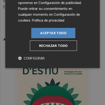
extraordinaria y sensible película en la que
oponerse en
Configuración de publicidad
.
hay emoción y activismo a partes iguales.
Puede retirar su consentimiento en
cualquier momento en
Configuración de
cookies
.
Política de privacidad
ACEPTAR TODO
ARCHIVADO EN
ESTRENOS DE CINE
RECHAZAR TODO
CONFIGURAR