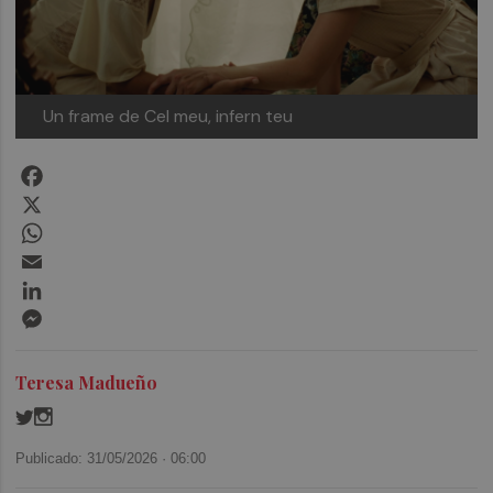
Un frame de Cel meu, infern teu
Facebook
X
WhatsApp
Email
LinkedIn
Messenger
Teresa Madueño
Publicado: 31/05/2026 ·
06:00