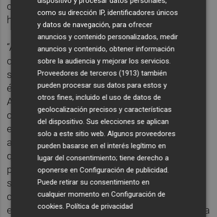
dispositivo y procesar datos personales,
como actriz y de esta parte de nuestra
como su dirección IP, identificadores únicos
historia”.
y datos de navegación, para ofrecer
anuncios y contenido personalizados, medir
“Al ubicar la película en un momento tan
anuncios y contenido, obtener información
concreto, aprendemos sobre cómo se
sobre la audiencia y mejorar los servicios.
Proveedores de terceros (1913)
también
sentían las mujeres homosexuales en esta
pueden procesar sus datos para estos y
época y cómo les perseguían. En mi caso,
otros fines, incluido el uso de datos de
Adela va descubriendo su sexualidad
geolocalización precisos y características
conforme avanza la película, y
del dispositivo. Sus elecciones se aplican
emocionalmente aprende cómo ocultar su
solo a este sitio web. Algunos proveedores
amor por Victoria y reprimirse de cara a
pueden basarse en el interés legítimo en
quienes le rodean”. Sin embargo, en la
lugar del consentimiento; tiene derecho a
película, Adela sí que muestra su realidad en
oponerse en
Configuración de publicidad
.
su núcleo familiar, apoyándose en su madre
Puede retirar su consentimiento en
cualquier momento en
Configuración de
como su mayor confidente. Para encarnar a
cookies
.
Política de privacidad
este personaje, Fortea explica que fue a misa