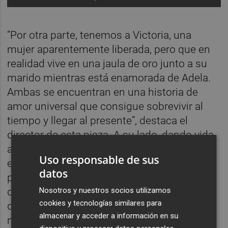
“Por otra parte, tenemos a Victoria, una
mujer aparentemente liberada, pero que en
realidad vive en una jaula de oro junto a su
marido mientras está enamorada de Adela.
Ambas se encuentran en una historia de
amor universal que consigue sobrevivir al
tiempo y llegar al presente”, destaca el
director de esta pieza. A su lado, dando vida
a Adela, la actriz valenciana
Tània Fortea
Uso responsable de sus
encuentra una historia en la que moverse
datos
por nuevos registros. “Tengo mucha suerte
Nosotros y nuestros socios utilizamos
de poder hacer personajes siempre tan
cookies y tecnologías similares para
distintos entre sí, y en el momento en el que
almacenar y acceder a información en su
me llega Adela aprendo muchísimo de mí