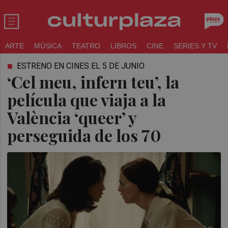
ARTE
MÚSICA
TEATRO
LIBROS
CINE
SERIES Y TV
ESTRENO EN CINES EL 5 DE JUNIO
‘Cel meu, infern teu’, la
película que viaja a la
València ‘queer’ y
perseguida de los 70