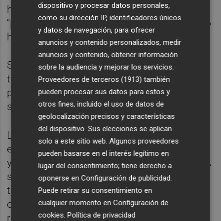
dispositivo y procesar datos personales,
historia corriente y cuando de repente gritan
como su dirección IP, identificadores únicos
“¡Acción!”, se mete en el papel al instante y lo
y datos de navegación, para ofrecer
hace perfecto”.
anuncios y contenido personalizados, medir
anuncios y contenido, obtener información
Según comparte, la veterana actriz de cine,
sobre la audiencia y mejorar los servicios.
teatro y televisión la acogió desde el
Proveedores de terceros (1913)
también
principio de Hacks y le enseño todo lo que
pueden procesar sus datos para estos y
otros fines, incluido el uso de datos de
sabe: “Jean es el ser humano más increíble”.
geolocalización precisos y características
del dispositivo. Sus elecciones se aplican
La película es una sátira sobre el
solo a este sitio web. Algunos proveedores
entretenimiento y la forma en que revivimos
pueden basarse en el interés legítimo en
y repetimos las franquicias que adoramos. A
lugar del consentimiento; tiene derecho a
su personaje se le encomienda la tarea de
oponerse en
Configuración de publicidad
.
tomar un clásico del terror en los años
Puede retirar su consentimiento en
cualquier momento en
Configuración de
ochenta y darle una nueva vida, mientras
cookies
.
Política de privacidad
rinde homenaje a sus orígenes.