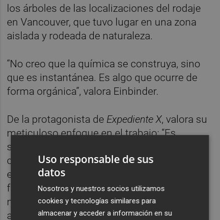
los árboles de las localizaciones del rodaje
en Vancouver, que tuvo lugar en una zona
aislada y rodeada de naturaleza.
“No creo que la química se construya, sino
que es instantánea. Es algo que ocurre de
forma orgánica”, valora Einbinder.
De la protagonista de
Expediente X
, valora su
meticuloso enfoque en el trabajo: “Es
sumamente disciplinada, y ver su
Uso responsable de sus
coreografía física y su deseo voraz de
datos
entender su motivación en cada momento
fue súperinspirador”. De Jean Smart, el
Nosotros y nuestros socios utilizamos
naturalismo en su actuación. “Es como una
cookies y tecnologías similares para
almacenar y acceder a información en su
atleta de élite. Puede estar contándote una