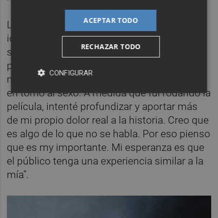
ACEPTAR TODO
La actriz ha revelado sentirse muy
identificada con las dificultades que afronta
RECHAZAR TODO
su personaje para sentirse cómoda en su
propio cuerpo: “El largometraje lidia en gran
CONFIGURAR
medida con la vergüenza y la incomodidad
en torno al sexo. A medida que fui rodando la
película, intenté profundizar y aportar más
de mi propio dolor real a la historia. Creo que
es algo de lo que no se habla. Por eso pienso
que es my importante. Mi esperanza es que
el público tenga una experiencia similar a la
mía”.