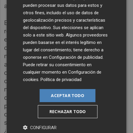
animadversión hacia el cine español.
pueden procesar sus datos para estos y
otros fines, incluido el uso de datos de
geolocalización precisos y características
En todas las cumbres económicas que se
del dispositivo. Sus elecciones se aplican
realizan entre Estados Unidos y Europa, ahí
solo a este sitio web. Algunos proveedores
están los representantes de las grandes
pueden basarse en el interés legítimo en
compañías de producción audiovisual
lugar del consentimiento; tiene derecho a
negociando, como están las de coches,
oponerse en
Configuración de publicidad
.
armas, ordenadores, alimentación y
Puede retirar su consentimiento en
cualquier industria que se les ocurra. En el
cualquier momento en
Configuración de
cookies
.
Política de privacidad
caso del cine, negocian con las cartas
marcadas y presionan para evitar las cuotas
ACEPTAR TODO
de pantalla que garantizan un mínimo de
proyecciones a la producción local, su
RECHAZAR TODO
objetivo es que sus productos acaparen las
salas en Europa aún más de lo que lo hacen.
CONFIGURAR
¿O en serio alguien se cree que las películas