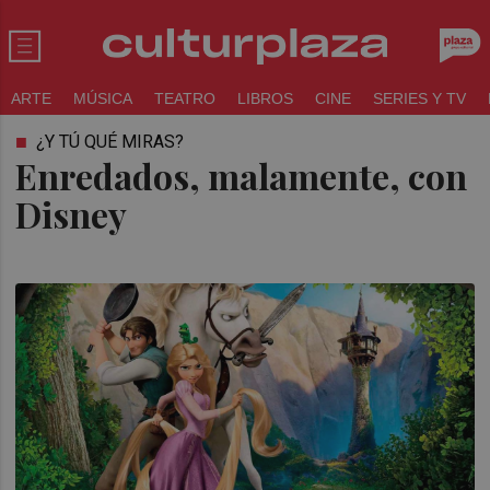
ARTE
MÚSICA
TEATRO
LIBROS
CINE
SERIES Y TV
¿Y TÚ QUÉ MIRAS?
Enredados, malamente, con
Disney