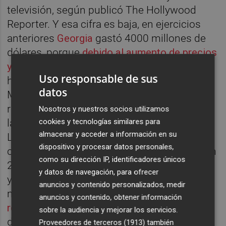
televisión, según publicó The Hollywood
Reporter. Y esa cifra es baja, en ejercicios
anteriores
Georgia
gastó 4000 millones de
dólares, porque
debido al aumento de precios
y la crisis
los rodajes y las contrataciones
Uso responsable de sus
han disminuido y las compañías como
datos
Marvel, que es Disney, se están yendo a
rodar a Reino Unido, mucho más barata, y a
Nosotros y nuestros socios utilizamos
cookies y tecnologías similares para
la vieja Europa, a sitios como la Ciudad de la
almacenar y acceder a información en su
Luz. Oklahoma ha destinado 100 millones al
dispositivo y procesar datos personales,
cine estadounidense, Arizona 75 millones en
como su dirección IP, identificadores únicos
2023, Hawaii 50 millones, Kentucky otros 75
y datos de navegación, para ofrecer
y Luisiana 150, como explicó en su
anuncios y contenido personalizados, medir
momento el periodista Javier Zurro en un
anuncios y contenido, obtener información
reportaje fundamental
para poner contexto,
sobre la audiencia y mejorar los servicios.
datos e información y entender la
Proveedores de terceros (1913)
también