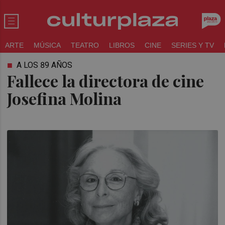
ARTE
MÚSICA
TEATRO
LIBROS
CINE
SERIES Y TV
A LOS 89 AÑOS
Fallece la directora de cine
Josefina Molina