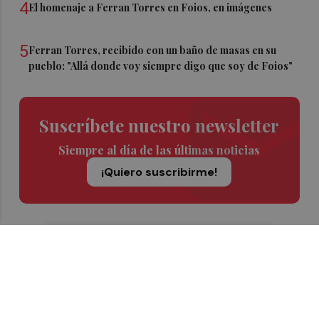
4
El homenaje a Ferran Torres en Foios, en imágenes
5
Ferran Torres, recibido con un baño de masas en su
pueblo: "Allá donde voy siempre digo que soy de Foios"
Suscríbete nuestro newsletter
Siempre al día de las últimas noticias
¡Quiero suscribirme!