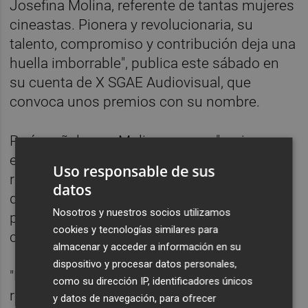
Josefina Molina, referente de tantas mujeres
cineastas. Pionera y revolucionaria, su
talento, compromiso y contribución deja una
huella imborrable", publica este sábado en
su cuenta de X SGAE Audiovisual, que
convoca unos premios con su nombre.
París señala que Molina era una "mujer
extraordinaria" con la que mantuvo una gran
Uso responsable de sus
relación: "Igual que tantísimas mujeres a las
datos
que nos ayudó a mejorar en nuestra carrera
Nosotros y nuestros socios utilizamos
profesional, aconsejándonos y guiándonos
cookies y tecnologías similares para
con enorme cariño", recuerda.
almacenar y acceder a información en su
dispositivo y procesar datos personales,
"Hoy todas las mujeres hemos perdido una
como su dirección IP, identificadores únicos
referente, nos quedamos huérfanas en un
y datos de navegación, para ofrecer