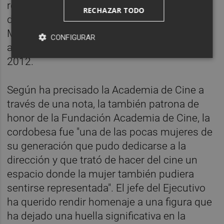
reconocimiento hacia la trayectoria de la
RECHAZAR TODO
directora de cine, quien ha fallecido en
Madrid este sábado, 30 de mayo, a los 89
CONFIGURAR
años. Molina recibió el Goya de Honor en
2012.
Según ha precisado la Academia de Cine a
través de una nota, la también patrona de
honor de la Fundación Academia de Cine, la
cordobesa fue "una de las pocas mujeres de
su generación que pudo dedicarse a la
dirección y que trató de hacer del cine un
espacio donde la mujer también pudiera
sentirse representada". El jefe del Ejecutivo
ha querido rendir homenaje a una figura que
ha dejado una huella significativa en la