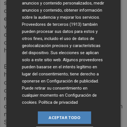
sentido, pero sabemos que su obra se
anuncios y contenido personalizados, medir
conserva, siguen con nosotros sus
anuncios y contenido, obtener información
sobre la audiencia y mejorar los servicios.
extraordinarias películas y series", apunta la
Proveedores de terceros (1913)
también
vicepresidenta. El cuerpo de la directora de
pueden procesar sus datos para estos y
cine será velado en el tanatorio de Boadilla
otros fines, incluido el uso de datos de
del Monte (Madrid) a partir de las 16.00
geolocalización precisos y características
horas de este sábado.
del dispositivo. Sus elecciones se aplican
solo a este sitio web. Algunos proveedores
El presidente del Gobierno, Pedro Sánchez,
pueden basarse en el interés legítimo en
ha lamentado el fallecimiento este sábado
lugar del consentimiento; tiene derecho a
oponerse en
Configuración de publicidad
.
de la cineasta Josefina Molina, a quien ha
Puede retirar su consentimiento en
definido como "pionera del cine español y
cualquier momento en
Configuración de
referente de nuestra cultura", destacando
cookies
.
Política de privacidad
que "su legado permanecerá para siempre en
nuestra memoria y en la historia del cine".
ACEPTAR TODO
Sánchez ha expresado así su