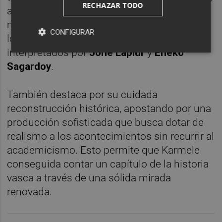
RECHAZAR TODO
algo que le envuelve en un aura de
modernidad que conecta con el espíritu de
CONFIGURAR
los propios personajes, estupendamente
interpretados por
Jone Lapiur
y
Eneko
Sagardoy
.
También destaca por su cuidada
reconstrucción histórica, apostando por una
producción sofisticada que busca dotar de
realismo a los acontecimientos sin recurrir al
academicismo. Esto permite que Karmele
conseguida contar un capítulo de la historia
vasca a través de una sólida mirada
renovada.