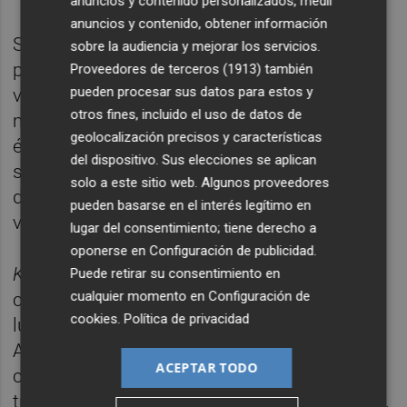
anuncios y contenido personalizados, medir
anuncios y contenido, obtener información
Sin embargo, no hay que olvidar que la
sobre la audiencia y mejorar los servicios.
película se llama
Karmele
, y es la mujer la
Proveedores de terceros (1913)
también
pueden procesar sus datos para estos y
verdadera protagonista de esta historia, una
otros fines, incluido el uso de datos de
mujer que desafió las convenciones de la
geolocalización precisos y características
época, que sacó prácticamente ella sola a
del dispositivo. Sus elecciones se aplican
sus tres hijos y que demostró una valentía
solo a este sitio web. Algunos proveedores
de lo más radical para el momento en el que
pueden basarse en el interés legítimo en
vivió.
lugar del consentimiento; tiene derecho a
oponerse en
Configuración de publicidad
.
Karmele
es una obra elegante y clásica que
Puede retirar su consentimiento en
cualquier momento en
Configuración de
contiene en su interior la semilla de la mi
cookies
.
Política de privacidad
lucha frente al fascismo y la intolerancia.
Además, se aleja de los tópicos del relato
ACEPTAR TODO
convencional y lo tiñe de música, tanto de la
tradición vasca como de la cultura jazzística,