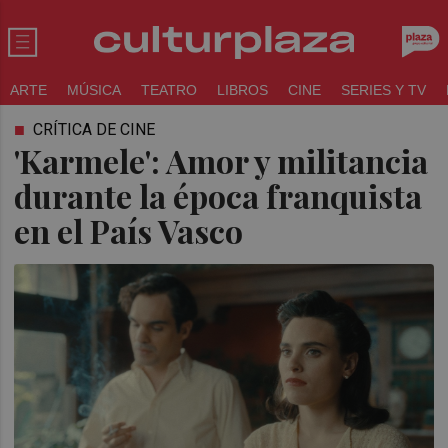
ARTE
MÚSICA
TEATRO
LIBROS
CINE
SERIES Y TV
CRÍTICA DE CINE
'Karmele': Amor y militancia
durante la época franquista
en el País Vasco