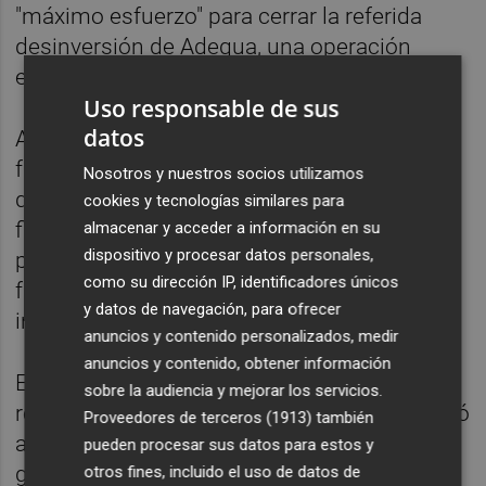
"máximo esfuerzo" para cerrar la referida
desinversión de Adequa, una operación
estimada en 11,1 millones de euros.
Uso responsable de sus
datos
Adequa constituye el único negocio de
fabricación de materiales de construcción
Nosotros y nuestros socios utilizamos
que le queda a Coemac después de que a
cookies y tecnologías similares para
finales de 2017 vendiera toda la
almacenar y acceder a información en su
dispositivo y procesar datos personales,
participación del 59,3% que tenía en el
como su dirección IP, identificadores únicos
fabricante de yesos Pladur al grupo
y datos de navegación, para ofrecer
industrial belga Etex.
anuncios y contenido personalizados, medir
anuncios y contenido, obtener información
Esta operación se cerró en el marco de una
sobre la audiencia y mejorar los servicios.
refinanciación, al igual que en 2015 le ocurrió
Proveedores de terceros (1913)
también
al negocio que entonces daba nombre al
pueden procesar sus datos para estos y
grupo, el de uralita.
otros fines, incluido el uso de datos de