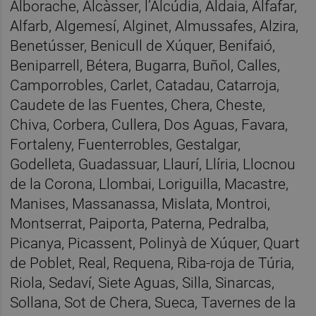
Alborache, Alcàsser, l’Alcúdia, Aldaia, Alfafar,
Alfarb, Algemesí, Alginet, Almussafes, Alzira,
Benetússer, Benicull de Xúquer, Benifaió,
Beniparrell, Bétera, Bugarra, Buñol, Calles,
Camporrobles, Carlet, Catadau, Catarroja,
Caudete de las Fuentes, Chera, Cheste,
Chiva, Corbera, Cullera, Dos Aguas, Favara,
Fortaleny, Fuenterrobles, Gestalgar,
Godelleta, Guadassuar, Llaurí, Llíria, Llocnou
de la Corona, Llombai, Loriguilla, Macastre,
Manises, Massanassa, Mislata, Montroi,
Montserrat, Paiporta, Paterna, Pedralba,
Picanya, Picassent, Polinyà de Xúquer, Quart
de Poblet, Real, Requena, Riba-roja de Túria,
Riola, Sedaví, Siete Aguas, Silla, Sinarcas,
Sollana, Sot de Chera, Sueca, Tavernes de la