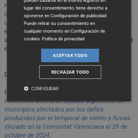
pueden basarse en el interés legítimo en
municipal, en un plazo de un mes desde el
lugar del consentimiento; tiene derecho a
día siguiente al de la publicación del decreto,
oponerse en
Configuración de publicidad
.
una primera valoración de los gastos
Puede retirar su consentimiento en
extraordinarios que haya tenido que
cualquier momento en
Configuración de
cookies
.
Política de privacidad
acometer el municipio durante el episodio de
emergencia.
ACEPTAR TODO
Trámite ayudas para los afectados por la
RECHAZAR TODO
Dana en Valencia
CONFIGURAR
Bases reguladoras y del procedimiento de
concesión directa de ayudas urgentes a los
municipios afectados por los daños
producidos por el temporal de viento y lluvias
iniciado en la Comunitat Valenciana el 29 de
octubre de 2024.