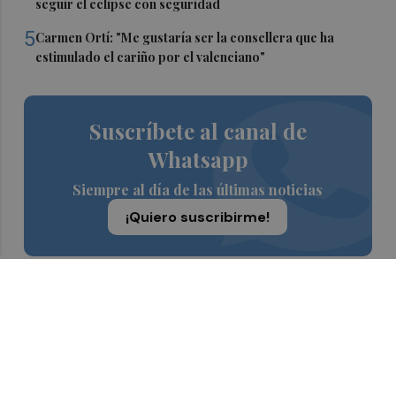
seguir el eclipse con seguridad
5
Carmen Ortí: "Me gustaría ser la consellera que ha
estimulado el cariño por el valenciano"
Suscríbete al canal de
Whatsapp
Siempre al día de las últimas noticias
¡Quiero suscribirme!