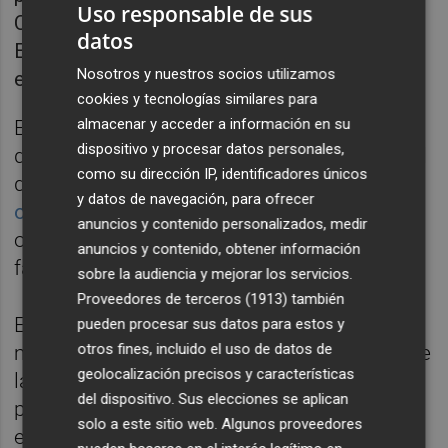
Uso responsable de sus
Catastro.
datos
El IBAN de la cuenta bancaria, que deberá
Nosotros y nuestros socios utilizamos
estar a nombre del solicitante de la ayuda.
cookies y tecnologías similares para
almacenar y acceder a información en su
En el caso de haber perdido la
dispositivo y procesar datos personales,
documentación que demuestre la propiedad
como su dirección IP, identificadores únicos
de la vivienda, el
Colegio de Registradores
y datos de navegación, para ofrecer
ofrece un servicio gratuito
que ayuda a
anuncios y contenido personalizados, medir
obtener la nota simple del inmueble,
anuncios y contenido, obtener información
facilitando el trámite.
sobre la audiencia y mejorar los servicios.
Proveedores de terceros (1913)
también
El procedimiento se iniciará de oficio
pueden procesar sus datos para estos y
otros fines, incluido el uso de datos de
mediante una petición razonada por parte de
geolocalización precisos y características
la alcaldía de la corporación local, y la
del dispositivo. Sus elecciones se aplican
presentación de una declaración certificada,
solo a este sitio web. Algunos proveedores
expedida por la secretaría/intervención