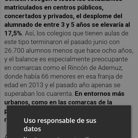
matriculados en centros públicos,
concertados y privados,
el desplome del
alumnado de entre 3 y 5 años se elevaría al
17,5%
. Así, los colegios que tienen aulas de
este tipo terminaron el pasado junio con
26.700 alumnos menos que hace ocho años,
y el balance es especialmente preocupante
en comarcas como el Rincón de Ademuz,
donde había 66 menores en esa franja de
edad en 2013 y el pasado año apenas se
superaban los cuarenta.
En entornos más
urbanos, como en las comarcas de la
periferia de València, también se han
registrado reducciones relevantes
.
Uso responsable de sus
datos
Ante este escenario, y con el fin de evitar el