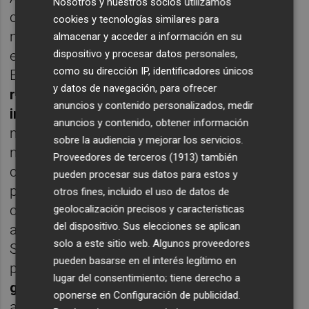
Nosotros y nuestros socios utilizamos
cierre de muchas unidades educativas y
cookies y tecnologías similares para
mejorar por el camino la calidad de la
almacenar y acceder a información en su
enseñanza, desde la Conselleria de
dispositivo y procesar datos personales,
como su dirección IP, identificadores únicos
Educación
abogan por una reducción de las
y datos de navegación, para ofrecer
ratios allí donde la caída de la natalidad
anuncios y contenido personalizados, medir
impacta con mayor fuerza
. “En los
anuncios y contenido, obtener información
municipios donde vemos que ese descenso
sobre la audiencia y mejorar los servicios.
no es un pico de un año, sino que es
Proveedores de terceros (1913)
también
constante, lo que se hace es bajar la ratio
pueden procesar sus datos para estos y
para todos los centros públicos y
otros fines, incluido el uso de datos de
concertados”, confirma el secretario
geolocalización precisos y características
del dispositivo. Sus elecciones se aplican
autonómico de Educación,
Miguel Soler
.
solo a este sitio web. Algunos proveedores
Según explica, otra de las medidas
pueden basarse en el interés legítimo en
propuestas es
la incorporación de aulas
lugar del consentimiento; tiene derecho a
gratuitas de alumnos de dos años
“en
oponerse en
Configuración de publicidad
.
aquellos centros que iban perdiendo