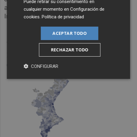
Puede retirar su consentimiento en
alumnado y tenían disponible un aula de
cualquier momento en
Configuración de
Infantil” para ampliar las matriculaciones.
cookies
.
Política de privacidad
ACEPTAR TODO
RECHAZAR TODO
CONFIGURAR