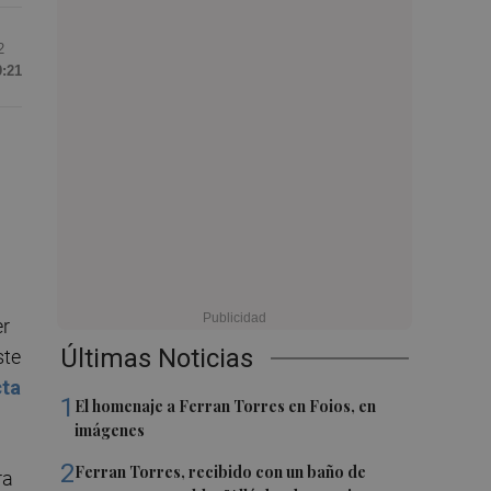
2
9:21
er
Últimas Noticias
ste
cta
1
El homenaje a Ferran Torres en Foios, en
imágenes
2
Ferran Torres, recibido con un baño de
ra