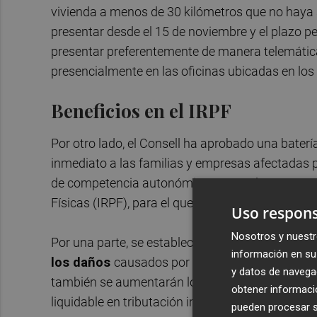
vivienda a menos de 30 kilómetros que no haya s
presentar desde el 15 de noviembre y el plazo p
presentar preferentemente de manera telemática
presencialmente en las oficinas ubicadas en los
Beneficios en el IRPF
Por otro lado, el Consell ha aprobado una bater
inmediato a las familias y empresas afectadas p
de competencia autonómica, como el tramo aut
Físicas (IRPF), para el que se han aprobado do
Uso respons
Nosotros y nuestr
Por una parte, se establece una
deducción del 
información en su 
los daños
causados por el temporal en vivienda 
y datos de navega
también se aumentarán los límites de renta par
obtener informació
liquidable en tributación individual y los 60.000 
pueden procesar su