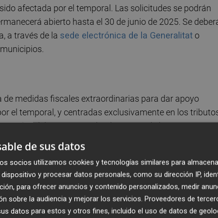
ido afectada por el temporal. Las solicitudes se podrán
ermanecerá abierto hasta el 30 de junio de 2025. Se deber
, a través de la
sede electrónica de la Generalitat
o
 municipios.
ía de medidas fiscales extraordinarias para dar apoyo
or el temporal, y centradas exclusivamente en los tributo
onómico del Impuesto sobre las Renta de las Personas
s medidas que se extenderán a 2024 y 2025.
able de sus datos
os socios utilizamos cookies y tecnologías similares para almacena
100 % de los gastos acometidos para hacer frente 
dispositivo y procesar datos personales, como su dirección IP, iden
habitual, con un límite de 2.000 euros. En ese sentido,
ción, para ofrecer anuncios y contenido personalizados, medir anun
a acceder a las deducciones hasta los 45.000 euros de ba
n sobre la audiencia y mejorar los servicios.
Proveedores de tercer
euros en tributación conjunta.
s datos para estos y otros fines, incluido el uso de datos de geolo