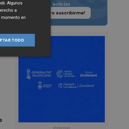
 web. Algunos
noticias
derecho a
¡Quiero suscribirme!
ier momento en
n
PTAR TODO
s