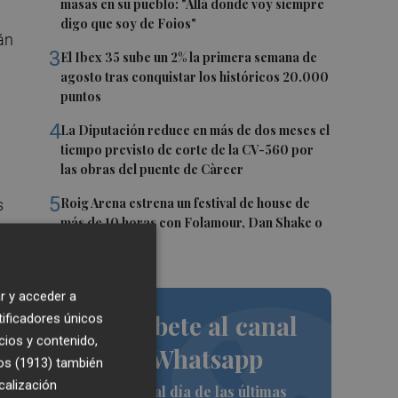
masas en su pueblo: "Allá donde voy siempre
digo que soy de Foios"
án
3
El Ibex 35 sube un 2% la primera semana de
agosto tras conquistar los históricos 20.000
puntos
4
La Diputación reduce en más de dos meses el
tiempo previsto de corte de la CV-560 por
las obras del puente de Càrcer
5
Roig Arena estrena un festival de house de
s
más de 10 horas con Folamour, Dan Shake o
The Basement
r y acceder a
a
Suscríbete al canal
tificadores únicos
cios y contenido,
de Whatsapp
se
os (1913)
también
calización
Siempre al día de las últimas