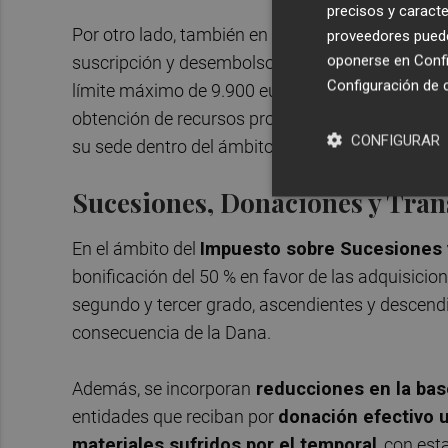
precisos y caracte
Por otro lado, también en cuanto al IRPF, se fija
proveedores pueden
oponerse en
Confi
suscripción y desembolso de acciones para la c
Configuración de 
límite máximo de 9.900 euros de deducción por c
obtención de recursos propios por parte de las 
CONFIGURAR
su sede dentro del ámbito territorial damnificado
Sucesiones, Donaciones y Tra
En el ámbito del
Impuesto sobre Sucesiones
bonificación del 50 % en favor de las adquisicio
segundo y tercer grado, ascendientes y descendi
consecuencia de la Dana.
Además, se incorporan
reducciones en la bas
entidades que reciban por
donación efectivo u
materiales sufridos por el temporal
, con est