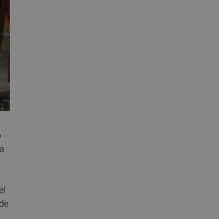
o
na
 el
 de