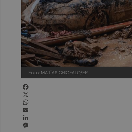
Foto: MATÍAS CHIOFALO/EP
Facebook
X
WhatsApp
Email
LinkedIn
Messenger