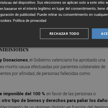
rísticas del dispositivo. Sus elecciones se aplican solo a este sitio
 una
deducción del 45% en las inversiones
en
 basarse en el interés legítimo en lugar del consentimiento; tiene 
guración de publicidad
. Puede retirar su consentimiento en cualqu
onstitución o ampliación de capital de empresas, con un
cookies
.
Política de privacidad
ontribuyente. Una medida que busca "contribuir a la
entidades que desarrollen actividades económicas y tenga
RECHAZAR TODO
ACE
", según el Consell.
nsmisiones
 y Donaciones
, el Gobierno valenciano ha aprobado una
nes
mortis causa
efectuadas por parientes colaterales de
entes por afinidad, de personas fallecidas como
e imponible del 100 %
en favor de las personas o
 otro tipo de bienes y derechos para paliar los daño
ablecimiento de un régimen distinto en función del destino