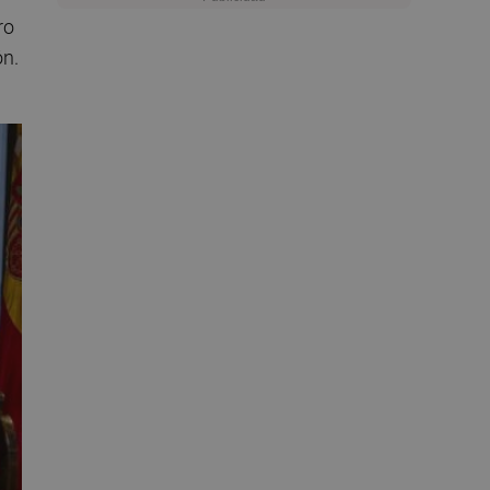
ro
ón.