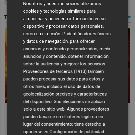
Nosotros y nuestros socios utilizamos
cookies y tecnologías similares para
almacenar y acceder a información en su
dispositivo y procesar datos personales,
como su dirección IP, identificadores únicos
y datos de navegación, para ofrecer
anuncios y contenido personalizados, medir
anuncios y contenido, obtener información
sobre la audiencia y mejorar los servicios.
Proveedores de terceros (1913)
también
pueden procesar sus datos para estos y
otros fines, incluido el uso de datos de
geolocalización precisos y características
del dispositivo. Sus elecciones se aplican
Corepunk MMORPG
solo a este sitio web. Algunos proveedores
pueden basarse en el interés legítimo en
Un verdadero MMORPG de la vieja escuela ¡Cómo los de
lugar del consentimiento; tiene derecho a
antes, pero mejor!
oponerse en
Configuración de publicidad
.