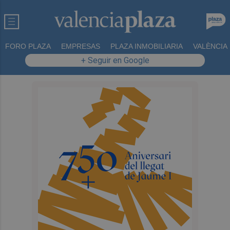
FORO PLAZA
EMPRESAS
PLAZA INMOBILIARIA
VALÈNCIA
+ Seguir en Google