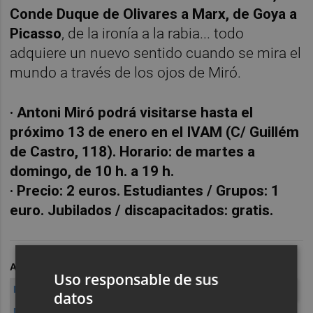
Conde Duque de Olivares a Marx, de Goya a
Picasso
, de la ironía a la rabia... todo
adquiere un nuevo sentido cuando se mira el
mundo a través de los ojos de Miró.
· Antoni Miró podrá visitarse hasta el
próximo 13 de enero en el IVAM (C/ Guillém
de Castro, 118). Horario: de martes a
domingo, de 10 h. a 19 h.
· Precio: 2 euros. Estudiantes / Grupos: 1
euro. Jubilados / discapacitados: gratis.
ARCHIVADO EN
MIRÓ
EQUIPO CRÓNICA
Uso responsable de sus
EQUIPO REALIDAD
ALCOY
ALCOYANO
VALENCIA
IVAM
datos
MARX
GOYA
PICASSO