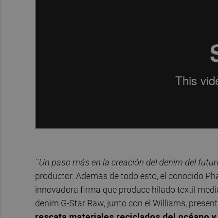
¨Un paso más en la creación del denim del futur
productor. Además de todo esto, el conocido Phar
innovadora firma que produce hilado textil median
denim G-Star Raw, junto con el Williams, presen
rescata materiales reciclados del océano y