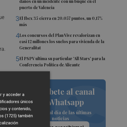
daños en un incidente con un buque en el
puerto de Valencia
ue
3
El Ibex 35 cierra en 20.057 puntos, un 0,17%
más
4
Los concursos del Plan Vive revalorizan en
casi 12 millones los suelos para vivienda de la
Generalitat
ra.
5
El PSPV ultima su particular 'All Stars' para la
Conferencia Política de Alicante
re
Suscríbete al canal
r y acceder a
de Whatsapp
tificadores únicos
cios y contenido,
Siempre al día de las últimas
os (1725)
también
noticias
calización