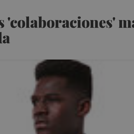
s 'colaboraciones' má
da