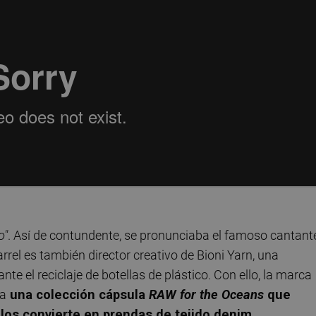
o"
. Así de contundente, se pronunciaba el famoso cantant
rel es también director creativo de Bioni Yarn, una
te el reciclaje de botellas de plástico. Con ello, la marca
ta
una colección cápsula
RAW for the Oceans
que
 los convierte en prendas de tejido denim.