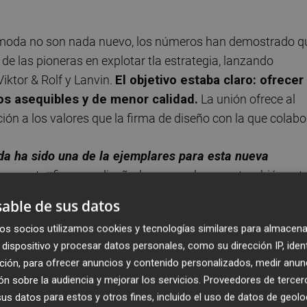
e moda no son nada nuevo, los números han demostrado q
e las pioneras en explotar tla estrategia, lanzando
iktor & Rolf y Lanvin.
El objetivo estaba claro: ofrecer
os asequibles y de menor calidad.
La unión ofrece al
ción a los valores que la firma de diseño con la que colabo
a ha sido una de la ejemplares para esta nueva
es entre firmas y diseñadores noveles pero también ent
 mercado tan volátil siempre y cuando la suma ofrezca
able de sus datos
os socios utilizamos cookies y tecnologías similares para almacena
dispositivo y procesar datos personales, como su dirección IP, iden
ción, para ofrecer anuncios y contenido personalizados, medir anun
n sobre la audiencia y mejorar los servicios.
Proveedores de tercer
s datos para estos y otros fines, incluido el uso de datos de geolo