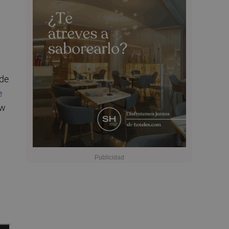
 de
e
ew