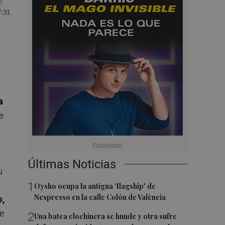
8
7:31
a
e
Últimas Noticias
u
1
Oysho ocupa la antigua 'flagship' de
Nespresso en la calle Colón de València
o,
e
2
Una batea clochinera se hunde y otra sufre