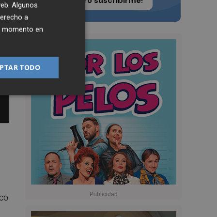
¡Quiero suscribirme!
 web. Algunos
derecho a
ier momento en
PTAR TODO
ico