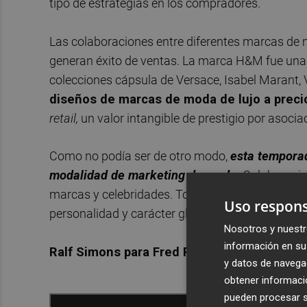
tipo de estrategias en los compradores.
Las colaboraciones entre diferentes marcas d
generan éxito de ventas. La marca H&M fue una d
colecciones cápsula de Versace, Isabel Marant, V
diseños de marcas de moda de lujo a preci
retail,
un valor intangible de prestigio por asocia
Como no podía ser de otro modo,
esta temporad
modalidad de marketing de moda.
Colaboracion
marcas y celebridades. Todo tiene cabida en un
Uso respons
personalidad y carácter global.
Nosotros y nuestr
información en su 
Ralf Simons para Fred Perry
y datos de navega
obtener informació
pueden procesar su