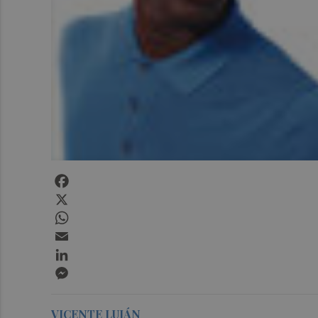
Facebook
X
WhatsApp
Email
LinkedIn
Messenger
VICENTE LUJÁN