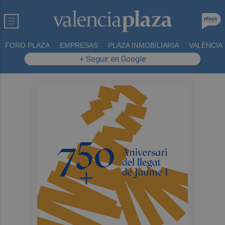
FORO PLAZA
EMPRESAS
PLAZA INMOBILIARIA
VALÈNCIA
+ Seguir en Google