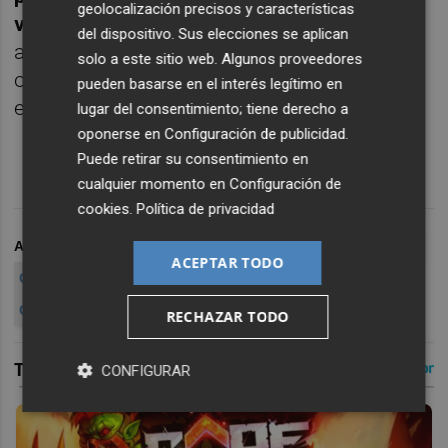
geolocalización precisos y características
valenciana
, por su estímulo e inestimable
del dispositivo. Sus elecciones se aplican
apoyo". "Mantenemos la esperanza de poder
solo a este sitio web. Algunos proveedores
ofrecer mejores noticias que ésta de ahora,
pueden basarse en el interés legítimo en
en un futuro", concluyen.
lugar del consentimiento; tiene derecho a
oponerse en
Configuración de publicidad
.
Puede retirar su consentimiento en
cualquier momento en
Configuración de
cookies
.
Política de privacidad
ARCHIVADO EN
TEATRO VALENCIANO
ESPACIO TEATRAL
ACEPTAR TODO
CARME TEATRE
CIERRE TEATROS
CIERRE TEATROS VALENCIANOS
ADIÓS
RECHAZAR TODO
CONFIGURAR