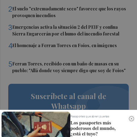
2
El suelo "extremadamente seco" favorece que los rayos
provoquen incendios
3
Emergencias activa la situación 2 del PEIF y confina
Sierra Engarcerán por el humo del incendio forestal
4
El homenaje a Ferran Torres en Foios, en imágenes
5
Ferran Torres, recibido con un baño de masas en su
pueblo: "Allá donde voy siempre digo que soy de Foios"
Suscríbete al canal de
Whatsapp
Siempre al día de las últimas noticias
Pasaportes que abren puertas
Los pasaportes más
¡Quiero suscribirme!
poderosos del mundo,
¿está el tuyo?