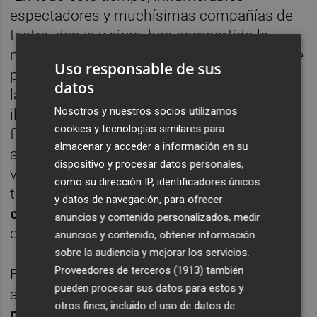
espectadores y muchísimas compañías de
teatro, danza y circo, han compartido la
magia escénica de este espacio, un sinfín de
Uso responsable de sus
proyectos y de estrenos teatrales han visto
datos
la luz bajo los focos que hasta ayer mismo
Nosotros y nuestros socios utilizamos
iluminaban en Carme Teatre; trabajadores
cookies y tecnologías similares para
fijos y eventuales pasan a la lista del paro,
almacenar y acceder a información en su
artistas y profesionales valencianos han
dispositivo y procesar datos personales,
visto interrumpidos sus contratos para esta
como su dirección IP, identificadores únicos
temporada y
ya no podrán firmar ningún
y datos de navegación, para ofrecer
otro para trabajar en este espacio
de la
anuncios y contenido personalizados, medir
calle Gutenberg".
anuncios y contenido, obtener información
sobre la audiencia y mejorar los servicios.
Proveedores de terceros (1913)
también
Finalmente, el equipo de Carme Teatre
pueden procesar sus datos para estos y
agradecer "
encarecidamente el favor del
otros fines, incluido el uso de datos de
público y de toda la profesión escénica