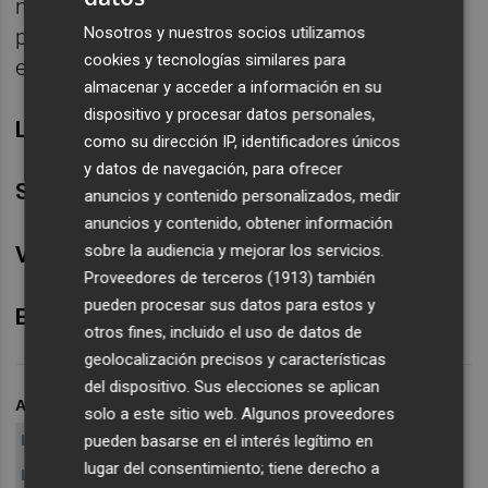
momentos para un disco una vez más largo,
Nosotros y nuestros socios utilizamos
pero que dada la falta detalento se hace
cookies y tecnologías similares para
especialmente insufrible.
almacenar y acceder a información en su
dispositivo y procesar datos personales,
LADY
GAGA - 'ARTPOP'
como su dirección IP, identificadores únicos
y datos de navegación, para ofrecer
Sello
: Interscope Records, 2013
anuncios y contenido personalizados, medir
anuncios y contenido, obtener información
sobre la audiencia y mejorar los servicios.
Valoración
: 3,5/10
Proveedores de terceros (1913)
también
pueden procesar sus datos para estos y
Escucharlo
:
Spotify
o
YouTube
otros fines, incluido el uso de datos de
geolocalización precisos y características
del dispositivo. Sus elecciones se aplican
ARCHIVADO EN
LADY GAGA
LADY GAGA VALENCIA
solo a este sitio web. Algunos proveedores
LADY GAGA CRÍTICA DE DISCO
LADY GAGA ARTPOP
pueden basarse en el interés legítimo en
lugar del consentimiento; tiene derecho a
LADY GAGA ARTPOP CRÍTIC