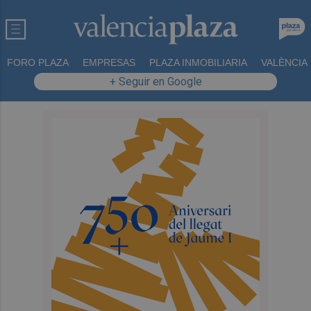
FORO PLAZA
EMPRESAS
PLAZA INMOBILIARIA
VALÈNCIA
+ Seguir en Google