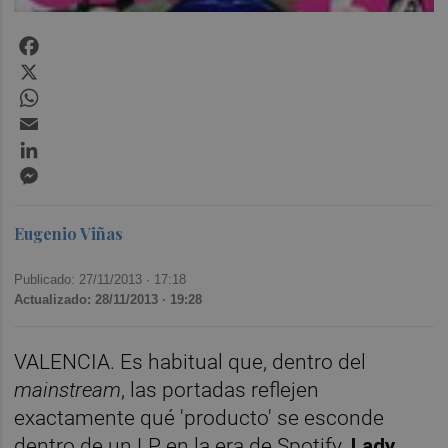
Facebook
X
WhatsApp
Email
LinkedIn
Messenger
Eugenio Viñas
Publicado: 27/11/2013 ·
17:18
Actualizado: 28/11/2013 · 19:28
VALENCIA. Es habitual que, dentro del
mainstream
, las portadas reflejen
exactamente qué 'producto' se esconde
dentro de un LP en la era de Spotify.
Lady