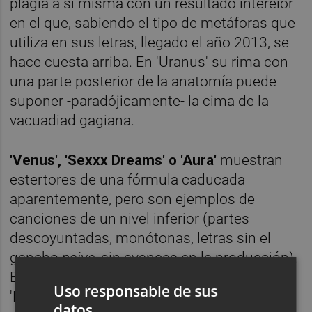
plagia a sí misma con un resultado intereior
en el que, sabiendo el tipo de metáforas que
utiliza en sus letras, llegado el año 2013, se
hace cuesta arriba. En 'Uranus' su rima con
una parte posterior de la anatomía puede
suponer -paradójicamente- la cima de la
vacuadiad gagiana.
'Venus', 'Sexxx Dreams' o 'Aura'
muestran
estertores de una fórmula caducada
aparentemente, pero son ejemplos de
canciones de un nivel inferior (partes
descoyuntadas, monótonas, letras sin el
gancho
naive
, sin avances en la producción).
Eso sí, casi como si pudiera ser inevitable
Uso responsable de sus
'Do What U Want o 'Dope' son buenos
datos